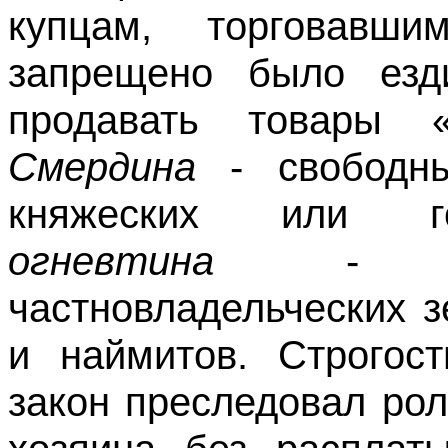
купцам, торговавш
запрещено было езд
продавать товары «
Смердина
- свободны
княжеских или го
огневтина
- раб
частновладельческих 
и наймитов. Строгост
закон преследовал рол