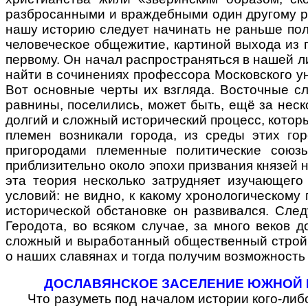
разбросанными и враждебными один другому род
нашу историю следует начинать не раньше пол
человеческое общежитие, картиной выхода из 
первому. Он начал распространяться в нашей л
найти в сочинениях профессора Московского ун
Вот основные черты их взгляда. Восточные сл
равнины, поселились, может быть, ещё за неск
долгий и сложный исторический процесс, котор
племен возникали города, из среды этих го
пригородами племенные политические союзы
приблизительно около эпохи призвания князей 
эта теория несколько затрудняет изучающего
условий: не видно, к какому хронологическому
исторической обстановке он развивался. След
Геродота, во всяком случае, за много веков 
сложный и выработанный общественный строй,
о наших славянах и тогда получим возможность
ДОСЛАВЯНСКОЕ ЗАСЕЛЕНИЕ ЮЖНОЙ 
Что разуметь под началом истории кого-либо 