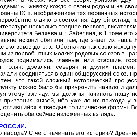
ами: «...живяху кождо с своим родом и на сво
овины IX в. изображением тех первичных истор
первобытного дикого состояния. Другой взгляд 
итературе несколько позднее первого, писателя
иверситета Беляева и г. Забелина, в 1 томе его
авяне искони обитали там, где знает их наша Н
олько веков до р. х. Обозначив так свою исходн
ым из первобытных мелких родовых союзов выра
родов поднимались главные, или старшие, го
 полян, древлян, северян и других племён,
начали соединяться в один общерусский союз. П
 тем, что такой сложный исторический процес
 пункту можно было бы приурочить начало и дал
уя этому взгляду, мы должны начинать нашу ис
до призвания князей, ибо уже до их прихода у 
 отлившийся в твёрдые политические формы. Во
 оценить оба сейчас изложенных взгляда.
РОССИИ.
народа? С чего начинать его историю? Древние