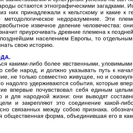
народы остаются этнографическими загадками. И
 из них принадлежали к кельтскому и какие к 
ое методологическое недоразумение. Эти пл
ервобытное извечное деление человечества: он
 значит приурочивать древние племена к поздн
 позднейшим населением Европы, то отдельным
инать свою историю.
ДА.
какими-либо более явственными, уловимыми п
о себе народ, и должно указывать путь к нача
ие, не только совместно живущее, но и совок
о надолго удерживаются события, которые вперв
стие впервые почувствовал себя единым целым
о и для народной жизни: они выводят составн
цели и закрепляют это соединение какой-либ
есно связанных между собою признака. обозна
я общественная форма, объединившая его в как