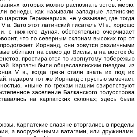
ваниях которых можно распознать эстов, мерю,
ли венеды, как называли западные латинские
 царстве Германариха, не указывает, где тогда
V в. Зато этот латинский писатель VI в., хорошо
, с нижнего Дуная, обстоятельно очерчивает
орит, что по северным склонам высоких гор от
 продолжает Иорнанд, они зовутся различными
вые обитают на север до Вислы, а на восток
до
венетов, простираются по изогнутому побережью
край. Карпаты были общеславянским гнездом, из
нца V в., когда греки стали знать их под их
ай: недаром тот же Иорнанд с грустью замечает,
нностью, «ныне по грехам нашим свирепствуют
постепенное заселение Балканского полуострова
тавались на карпатских склонах; здесь была
зы. Карпатские славяне вторгались в пределы
ии, а вооружёнными ватагами, или дружинами,