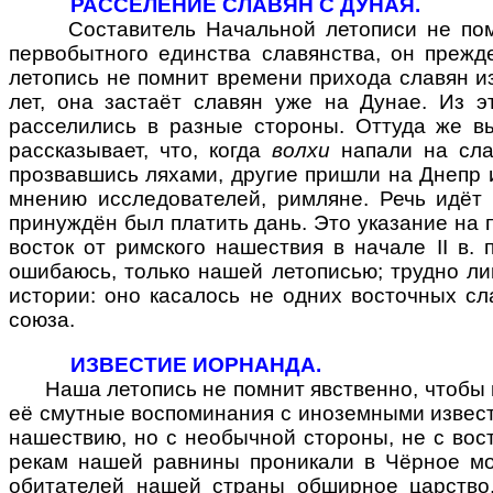
РАССЕЛЕНИЕ СЛАВЯН С ДУНАЯ.
Составитель Начальной летописи не поможет
первобытного единства славянства, он прежд
летопись не помнит времени прихода славян и
лет, она застаёт славян уже на Дунае. Из э
расселились в разные стороны. Оттуда же вы
рассказывает, что, когда
волхи
напали на слав
прозвавшись ляхами, другие пришли на Днепр и 
мнению исследователей, римляне. Речь идёт
принуждён был платить дань. Это указание на п
восток от римского нашествия в начале II в.
ошибаюсь, только нашей летописью; трудно лиш
истории: оно касалось не одних восточных сл
союза.
ИЗВЕСТИЕ ИОРНАНДА.
Наша летопись не помнит явственно, чтобы вос
её смутные воспоминания с иноземными известия
нашествию, но с необычной стороны, не с вост
рекам нашей равнины проникали в Чёрное мо
обитателей нашей страны обширное царство.