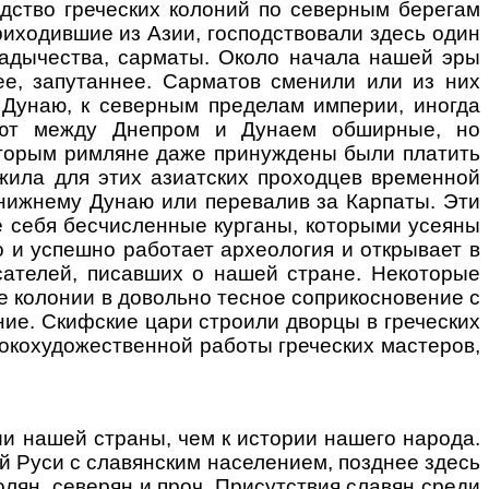
дство греческих колоний по северным берегам
иходившие из Азии, господствовали здесь один
владычества, сарматы. Около начала нашей эры
е, запутаннее. Сарматов сменили или из них
у Дунаю, к северным пределам империи, иногда
зуют между Днепром и Дунаем обширные, но
 которым римляне даже принуждены были платить
ужила для этих азиатских проходцев временной
к нижнему Дунаю или перевалив за Карпаты. Эти
е себя бесчисленные курганы, которыми усеяны
и успешно работает археология и открывает в
сателей, писавших о нашей стране. Некоторые
е колонии в довольно тесное соприкосновение с
ние. Скифские цари строили дворцы в греческих
сокохудожественной работы греческих мастеров,
 нашей страны, чем к истории нашего народа.
ой Руси с славянским населением, позднее здесь
лян, северян и проч. Присутствия славян среди