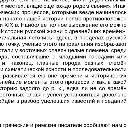
их местех, владеюще кождо родом своим». Итак,
ических процессов, которыми везде начиналось
на начало нашей истории прямо противоположен
ми XIX в. Наиболее полное выражение его можно
 «Истории русской жизни с древнейших времён».
ачальная летопись; здесь, в пределах русской
ую точку, учёные этого направления изображают
стали у восточных славян целые племена, среди
рода, составлявшие с младшими городами или
 и, наконец, главные города разных племён
ри схематической ясности и последовательности
с развивается ею вне времени и исторических
ьнейшие моменты этого процесса и как, в какой
торию задолго до р. х., едва ли не со времён
восточных славян успел установиться довольно
йдём в разбор уцелевших известий и преданий
 греческие и римские писатели сообщают нам о