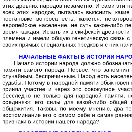
этих древних народов незаметно. И сами эти 
всех этих народов, пыталась выяснить, какие
постановке вопроса есть, кажется, некотор
европейское население, не суть какое-либо п
время каждая. Искать их в скифской древности
племена и имели общую генетическую связь с
своих прямых специальных предков и с них нач
НАЧАЛЬНЫЕ ФАКТЫ В ИСТОРИИ НАРО
Начало истории народа должно обозначаться 
памяти самого народа. Первое, что запомнил 
случайным, беспричинным. Народ есть населен
судьбы. Потому в народной памяти обыкновенн
принял участие и через это совокупное уча
бесследно не только для народной памяти, н
соединяют его силы для какой-либо общей 
общежития. Таковы, по моему мнению, два т
воспоминание его о самом себе и самая рання
признаки в истории нашего народа?