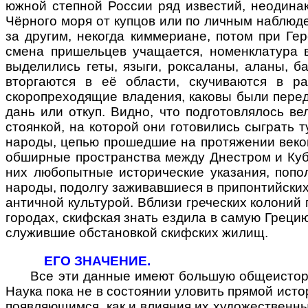
южной степной России ряд известий, неодина
Чёрного моря от купцов или по личным наблюд
за другим, некогда киммериане, потом при Ге
смена пришельцев учащается, номенклатура 
выделились геты, языги, роксаланы, аланы, б
вторгаются в её области, скучиваются в 
скоропреходящие владения, каковы были перед 
дань или откуп. Видно, что подготовлялось в
стоянкой, на которой они готовились сыграть 
народы, цепью прошедшие на протяжении веков
обширные пространства между Днестром и Куб
них любопытные исторические указания, попо
народы, подолгу заживавшиеся в припонтийских
античной культурой. Вблизи греческих колоний
городах, скифская знать ездила в самую Греци
служившие обстановкой скифских жилищ.
ЕГО ЗНАЧЕНИЕ.
Все эти данные имеют большую общеисторичес
Наука пока не в состоянии уловить прямой исто
появляющимся, как и влияния их художественны