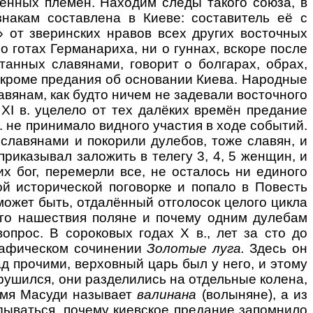
ённых племён. Находим следы такого союза, в
накам составлена в Киеве: составитель её с
» от зверинских нравов всех других восточных
о готах Германариха, ни о гуннах, вскоре после
танных славянами, говорит о болгарах, обрах,
, кроме предания об основании Киева. Народные
вянам, как будто ничем не задевали восточного
 XI в. уцелело от тех далёких времён предание
в. не принимало видного участия в ходе событий.
о славянами и покорили дулебов, тоже славян, и
приказывал заложить в телегу 3, 4, 5 женщин, и
их бог, перемерли все, не осталось ни единого
й исторической поговорке и попало в Повесть
может быть, отдалённый отголосок целого цикла
того нашествия поляне и почему одним дулебам
опрос. В сороковых годах Х в., лет за сто до
графическом сочинении
Золотые луга.
Здесь он
ад прочими, верховный царь был у него, и этому
рушился, они разделились на отдельные колена,
лемя Масуди называет
валинана
(волыняне), а из
дываться, почему киевское предание запомнило