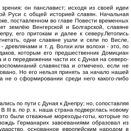
рения: он панславист; исходя из своей идеи
ной Руси с общей историей славян. Начальная
рке, поставленном во главе Повести временных
ает землёю Венгерской и Болгарской, славяне
пру, его притокам и далее к северу.Летопись
гнетать, одни славяне ушли и сели по Висле,
 древлянами и т. д. Волхи или волохи - это, по
даков, которым его предшественник Домициан
а и о передвижении части их с Дуная на северо-
 воспоминаний славянства и отмечено, если не
вовано. Но его нельзя принять за начало нашей
 а не о сформировании среди него какого-либо
ись по пути с Дуная к Днепру; но, сопоставляя
III в. по р. х. наша страна подверглась новому
: это были отважные мореходы-готы, которые по
вождь Германарих завоеваниями образовал из
ударство, основанное европейским народом в