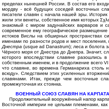
пределах нынешней России. В состав его вход
мордву - всё будущих соседей восточных сл
писатели славян с начала нашей эры. Историк 
жили эти венеты, собственное имя которых Σχλαβ
знакомый с миром задунайских варваров и с
современное ему географическое размещение с
истоков Вислы на обширных пространствах си
именами по разности родов и мест поселения, 
Днестра
(usque ad Danastrum); леса и болота 
Чёрного моря от Днестра до Днепра. Значит, с
которого впоследствии славяне разошлись в 
собственным именем, и в продолжение всего VI 
что славяне, во времена Германариха столь 
всюду». Следствием этих усиленных вторжений,
славянами. Итак, прежде чем восточные сла
промежуточная их стоянка.
ВОЕННЫЙ СОЮЗ СЛАВЯН НА КАРПАТАХ 
Продолжительный вооружённый напор карпатск
Восточной империи не целыми племенами, как