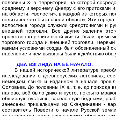
половины XI в. территория, на которой сосред
среднему и верхнему Днепру с его притоками и
на области, «волости», в каждой из которых п
политического быта своей области. Эти город
волостные города служили средоточиями и ру
внешней торговли. Все другие явления этог
нравственно-религиозной жизни, были прямыми
торгового города и внешней торговли. Первый 
какими условиями создан был обозначенный скл
население и чем вызваны были к действию оба 
ДВА ВЗГЛЯДА НА ЕЁ НАЧАЛО.
В нашей исторической литературе преоблада
исследовании о древнерусских летописях, со
немецком языке и изданном в начале прошло
Соловьев. До половины IX в., т. е. до прихода
налево, всё было дико и пусто, покрыто мрако
обширную пустыню, заселённую бедными, разб
занесены пришельцами из Скандинавии - варя
составитель Повести о начале Русской земли
христианства жили «зверинским образом, ско