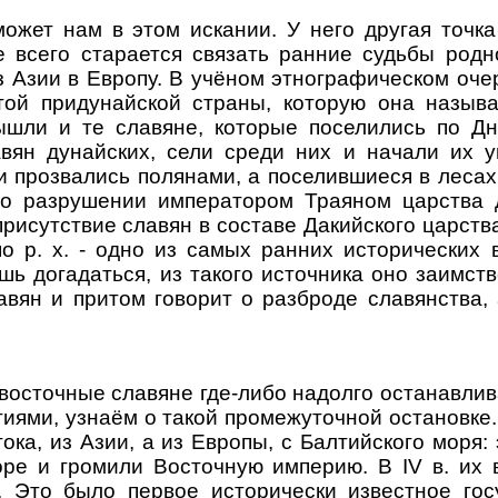
 нам в этом искании. У него другая точка з
е всего старается связать ранние судьбы род
з Азии в Европу. В учёном этнографическом оче
той придунайской страны, которую она назыв
шли и те славяне, которые поселились по Дне
ян дунайских, сели среди них и начали их у
прозвались полянами, а поселившиеся в лесах -
 о разрушении императором Траяном царства 
рисутствие славян в составе Дакийского царств
 по р. х. - одно из самых ранних исторических
ь догадаться, из такого источника оно заимст
авян и притом говорит о разброде славянства,
точные славяне где-либо надолго останавливал
ми, узнаём о такой промежуточной остановке. В 
ока, из Азии, а из Европы, с Балтийского моря
ре и громили Восточную империю. В IV в. их 
 Это было первое исторически известное гос