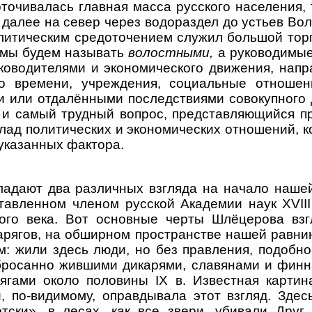
оточивалась главная масса русского населения,
 далее на север через водораздел до устьев Во
олитическим средоточением служил большой тор
а мы будем называть
волостными,
а руководимы
ководителями и экономического движения, напр
о времени, учреждения, социальные отношен
 или отдалёнными последствиями совокупного 
и самый трудный вопрос, представляющийся при
ад политических и экономических отношений, к
указанных фактора.
ют два различных взгляда на начало нашей 
ставленном членом русской Академии наук XVI
го века. Вот основные черты Шлёцерова взгл
 варягов, на обширном пространстве нашей равн
м: жили здесь люди, но без правления, подобн
росанно жившими дикарями, славянами и финн
гами около половины IX в. Известная картин
, по-видимому, оправдывала этот взгляд. Здес
тски», в лесах, как все звери, убивали Друг