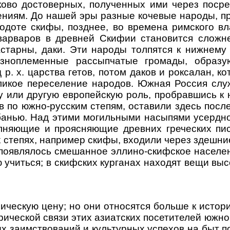
ково достоверных, полученных ими через посре
ениям. До нашей эры разные кочевые народы, пр
родоте скифы, позднее, во времена римского 
варваров в древней Скифии становится сложне
астарны, даки. Эти народы толпятся к нижнем
разноплеменные рассыпчатые громады, обра
р. х. царства гетов, потом даков и роксалан,
еликое переселение народов. Южная Россия сл
ту или другую европейскую роль, пробравшись 
 по южно-русским степям, оставили здесь посл
анью. Над этими могильными насыпями усердно 
лняющие и проясняющие древних греческих пи
 степях, например скифы, входили через здешни
 появлялось смешанное эллино-скифское населе
ю учиться; в скифских курганах находят вещи вы
кую цену; но они относятся больше к истории
рической связи этих азиатских посетителей южн
х заимствований и культурных успехов на быт по