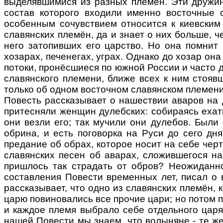
выделявшимися из разных племён. Эти дружин
состав которого входили именно восточные 
особенным сочувствием относится к киевским 
славянских племён, да и знает о них больше, ч
него затопивших его царство. Но она помнит 
хозарах, печенегах, уграх. Однако до хозар о
потоки, пронёсшиеся по южной России и часто 
славянского племени, ближе всех к ним стоявш
только об одном восточном славянском племени, 
Повесть рассказывает о нашествии аваров на ду
притесняли женщин дулебских: собираясь ехать,
они везли его; так мучили они дулебов. Были 
обрина, и есть поговорка на Руси до сего дн
предание об обрах, которое носит на себе чер
славянских песен об аварах, сложившегося на
пришлось так страдать от обров? Неожиданно 
составления Повести временных лет, писал о
рассказывает, что одно из славянских племён, 
царю повиновались все прочие цари; но потом 
и каждое племя выбрало себе отдельного царя
нашей Повести мы знаем, что волыняне - те ж