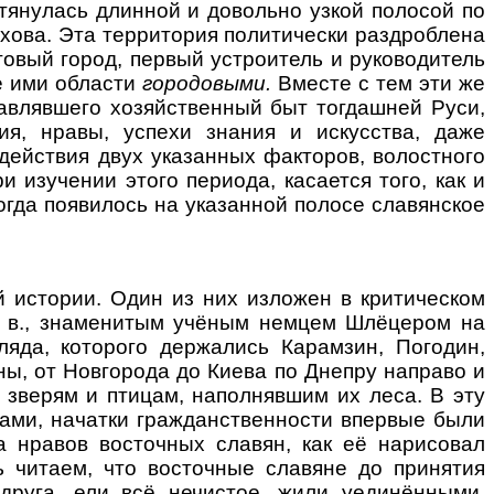
 тянулась длинной и довольно узкой полосой по
лхова. Эта территория политически раздроблена
говый город, первый устроитель и руководитель
е ими области
городовыми.
Вместе с тем эти же
авлявшего хозяйственный быт тогдашней Руси,
ия, нравы, успехи знания и искусства, даже
действия двух указанных факторов, волостного
 изучении этого периода, касается того, как и
огда появилось на указанной полосе славянское
истории. Один из них изложен в критическом
II в., знаменитым учёным немцем Шлёцером на
яда, которого держались Карамзин, Погодин,
ины, от Новгорода до Киева по Днепру направо и
о зверям и птицам, наполнявшим их леса. В эту
ами, начатки гражданственности впервые были
а нравов восточных славян, как её нарисовал
ь читаем, что восточные славяне до принятия
 друга, ели всё нечистое, жили уединёнными,