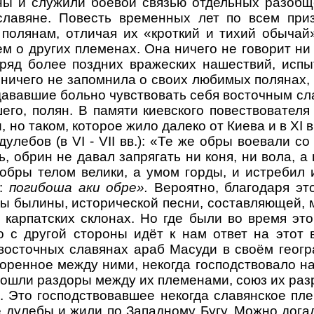
ы и служили боевой связью отдельных разобщ
славяне. Повесть временных лет по всем приз
полянам, отличая их «кроткий и тихий обычай
ем о других племенах. Она ничего не говорит ни 
ряд более поздних вражеских нашествий, испы
на ничего не запомнила о своих любимых полянах
дававшие больно чувствовать себя восточным сла
его, полян. В памяти киевского повествователя
но таком, которое жило далеко от Киева и в XI 
лебов (в VI - VII вв.): «Те же обры воевали с
 обрин не давал запрягать ни коня, ни вола, а 
обры телом велики, а умом горды, и истребил 
я:
погибоша аки обре».
Вероятно, благодаря это
ты былины, исторической песни, составляющей, 
 карпатских склонах. Но где были во время э
с другой стороны идёт к нам ответ на этот в
 восточных славянах араб Масуди в своём гео
коренное между ними, некогда господствовало н
пошли раздоры между их племенами, союз их раз
. Это господствовавшее некогда славянское п
е дулебы и жили по Западному Бугу. Можно дога