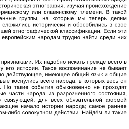
сторическая этнография, изучая происхождение
германскому или славянскому племени. В такой
еменные группы, на которые мы теперь делим
и сложились исторически и обособились в своё
ейшей этнографической классификации. Если эти
 европейским народам трудно найти среди них
ризнаками. Их надобно искать прежде всего в
лу его истории. Такое воспоминание не бывает
упно действующее, имеющее общий язык и общие
ые коснулись всего народа, в которых весь он
. Но такие события обыкновенно не проходят
ые части народа из разрозненного состояния,
о связующей, для всех обязательной формой
чающие начало истории народа; самое раннее
ом-либо совокупном действии. Найдём ли такие