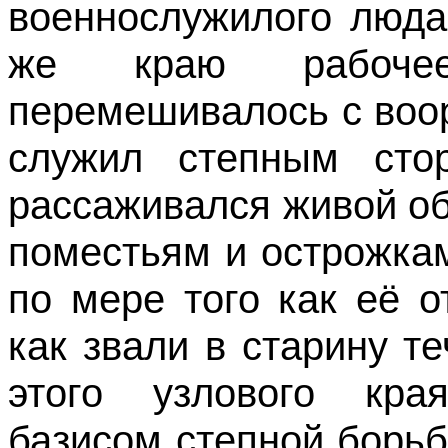
военнослужилого люда
же краю рабочее
перемешивалось с воо
служил степным сто
рассаживался живой о
поместьям и острожка
по мере того как её 
как звали в старину т
этого узлового кра
базисом степной борь