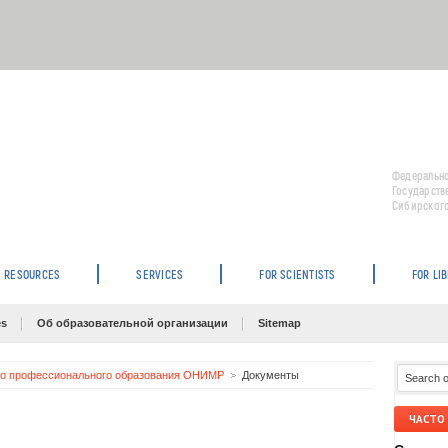
Федерально
Государств
Сибирского
RESOURCES
SERVICES
FOR SCIENTISTS
FOR LI
es
Об образовательной организации
Sitemap
го профессионального образования ОНИМР
Документы
ЧАСТО