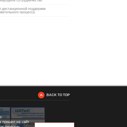
народное сотрудничество
л дистанционной поддержки
вательного процесса
BACK TO TOP
о
а пришел на сайт
тистических