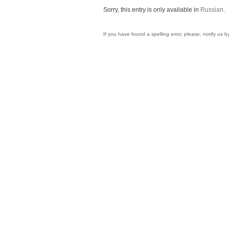
Sorry, this entry is only available in
Russian
.
If you have found a spelling error, please, notify us 