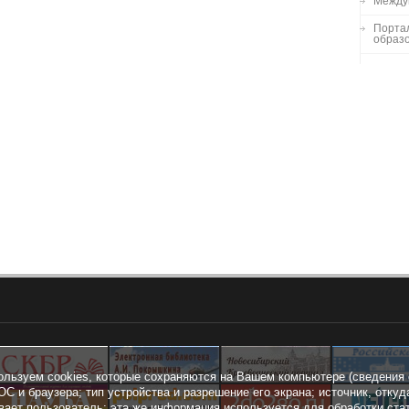
Между
Порта
образо
ользуем cookies, которые сохраняются на Вашем компьютере (сведения 
ОС и браузера; тип устройства и разрешение его экрана; источник, откуд
вает пользователь; эта же информация используется для обработки ста