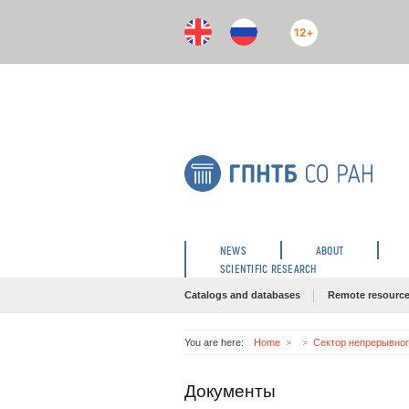
12+
NEWS
ABOUT
SCIENTIFIC RESEARCH
Catalogs and databases
Remote resourc
You are here:
Home
Сектор непрерывно
Документы