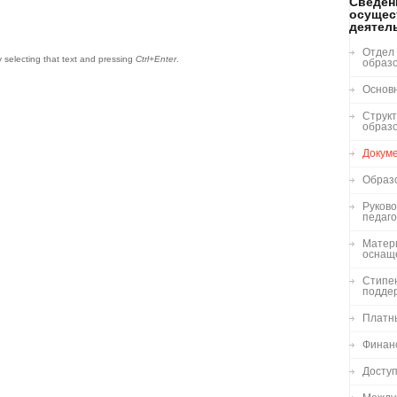
Сведен
осущес
деятел
Отдел
by selecting that text and pressing
Ctrl+Enter
.
образ
Основ
Структ
образ
Докум
Образ
Руково
педаго
Матер
оснащ
Стипе
подде
Платн
Финан
Досту