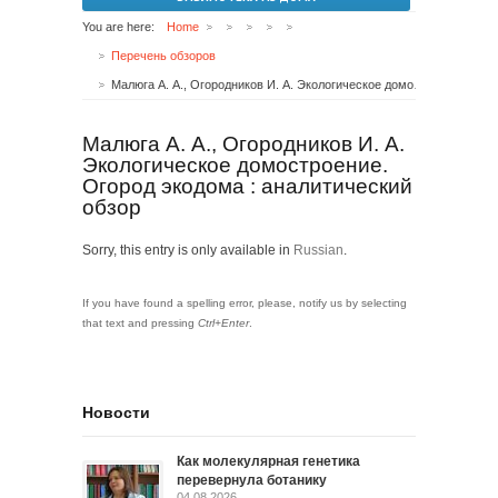
You are here:
Home
Перечень обзоров
Малюга А. А., Огородников И. А. Экологическое домостроение. Огород экодома : аналитический обзор
Малюга А. А., Огородников И. А.
Экологическое домостроение.
Огород экодома : аналитический
обзор
Sorry, this entry is only available in
Russian
.
If you have found a spelling error, please, notify us by selecting
that text and pressing
Ctrl+Enter
.
Новости
Как молекулярная генетика
перевернула ботанику
04.08.2026