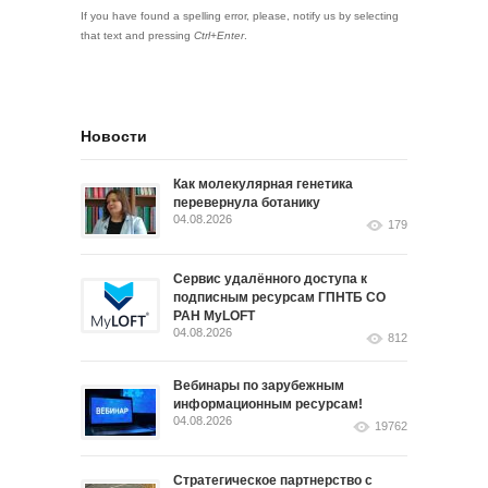
If you have found a spelling error, please, notify us by selecting
that text and pressing
Ctrl+Enter
.
Новости
Как молекулярная генетика
перевернула ботанику
04.08.2026
179
Сервис удалённого доступа к
подписным ресурсам ГПНТБ СО
РАН MyLOFT
04.08.2026
812
Вебинары по зарубежным
информационным ресурсам!
04.08.2026
19762
Стратегическое партнерство с