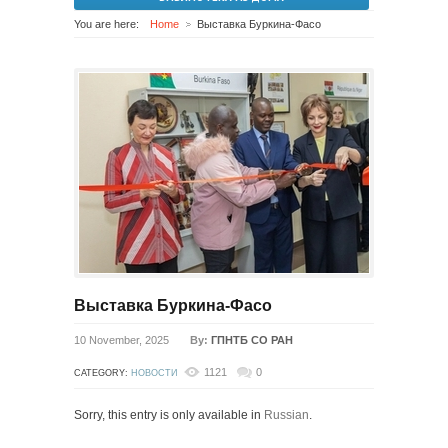
You are here:
Home
Выставка Буркина-Фасо
Выставка Буркина-Фасо
10 November, 2025
By:
ГПНТБ СО РАН
1121
0
CATEGORY:
НОВОСТИ
Sorry, this entry is only available in
Russian
.