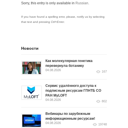
Sorry, this entry is only available in
Russian
.
If you have found a spelling error, please, notify us by selecting
that text and pressing
Ctrl+Enter
.
Новости
Как молекулярная генетика
перевернула ботанику
04.08.2026
167
Сервис удалённого доступа к
подписным ресурсам ГПНТБ СО
РАН MyLOFT
04.08.2026
802
Вебинары по зарубежным
информационным ресурсам!
04.08.2026
19748