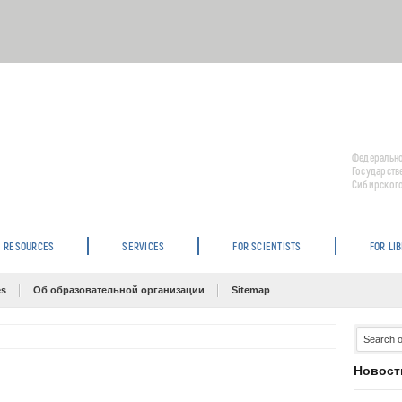
Федерально
Государств
Сибирского
RESOURCES
SERVICES
FOR SCIENTISTS
FOR LI
es
Об образовательной организации
Sitemap
Новост