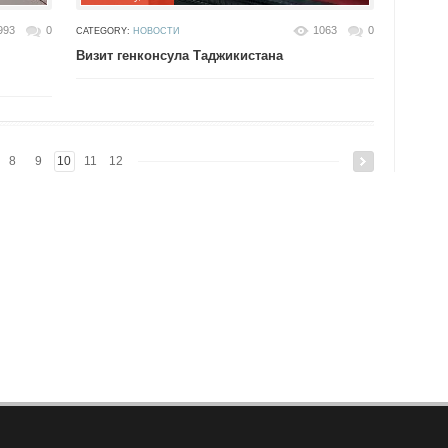
993
0
1063
0
CATEGORY:
НОВОСТИ
Визит генконсула Таджикистана
8
9
10
11
12