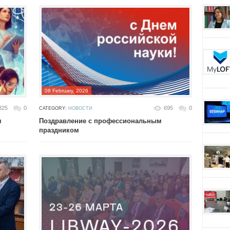
08 February, 2026
825
0
695
0
CATEGORY:
НОВОСТИ
м
Поздравление с профессиональным
праздником