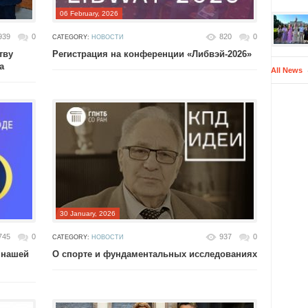
06 February, 2026
939
0
820
0
CATEGORY:
НОВОСТИ
тву
Регистрация на конференции «Либвэй-2026»
а
All News
30 January, 2026
745
0
937
0
CATEGORY:
НОВОСТИ
 нашей
О спорте и фундаментальных исследованиях