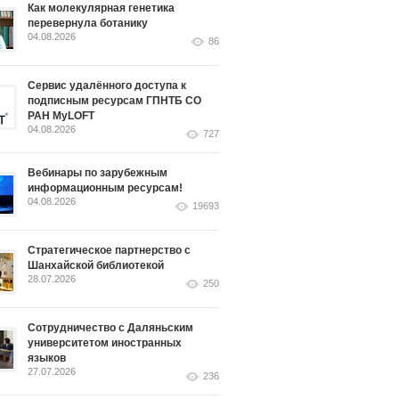
Как молекулярная генетика
перевернула ботанику
04.08.2026
86
Сервис удалённого доступа к
подписным ресурсам ГПНТБ СО
РАН MyLOFT
04.08.2026
727
Вебинары по зарубежным
информационным ресурсам!
04.08.2026
19693
Стратегическое партнерство с
Шанхайской библиотекой
28.07.2026
250
Сотрудничество с Даляньским
университетом иностранных
языков
27.07.2026
236