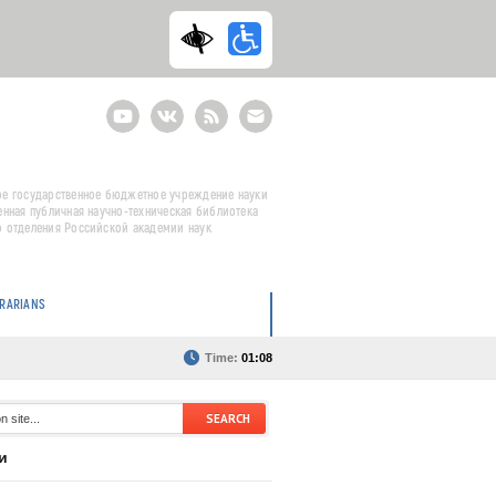
Youtube
ВКонтакте
RSS
E-
mail
подписка
е государственное бюджетное учреждение науки
енная публичная научно-техническая библиотека
 отделения Российской академии наук
BRARIANS
Time:
01:08
и