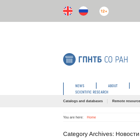
12+
NEWS
ABOUT
SCIENTIFIC RESEARCH
Catalogs and databases
Remote resourc
You are here:
Home
Category Archives: Новости