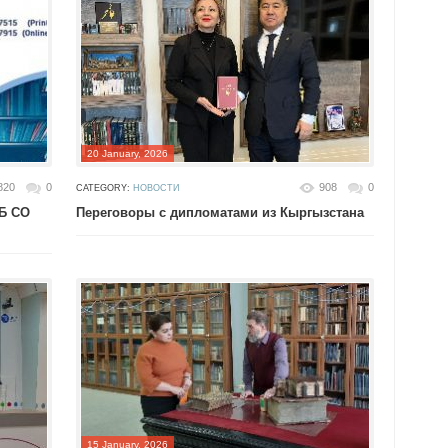
20 January, 2026
820
0
908
0
CATEGORY:
НОВОСТИ
Б СО
Переговоры с дипломатами из Кыргызстана
15 January, 2026