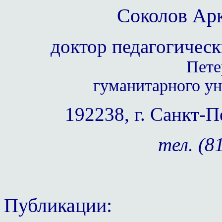
Соколов
Арк
доктор педагогичес
Пете
гуманитарного у
192238, г. Санкт-П
тел. (8
Публикации: