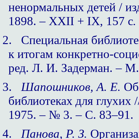
ненормальных детей / изд
1898. – ХХ
II
+
IX
, 157 с
.
2.
Специальная библиоте
к итогам конкретно-социол
ред. Л. И. Задерман. – М.
3.
Шапошников, А. Е.
Об 
библиотеках для глухих /
1975. – № 3. – С. 83–91.
4.
Панова, Р. З.
Организа