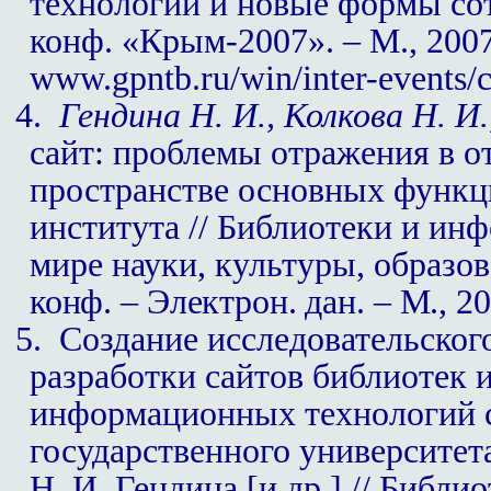
технологии и но­вые формы со
конф. «Крым-2007». – М., 200
www.gpntb.ru/win/inter-events/
4.
Гендина Н. И., Колкова Н. И.
сайт: проблемы отражения в 
пространстве основных функц
института // Библиотеки и и
мире науки, культуры, образов
конф. – Электрон. дан. – М., 2
5.
Создание исследовательског
разработки сайтов библиотек и
информационных технологий 
государственного университета
Н. И.
Гендина [и др.] // Библ