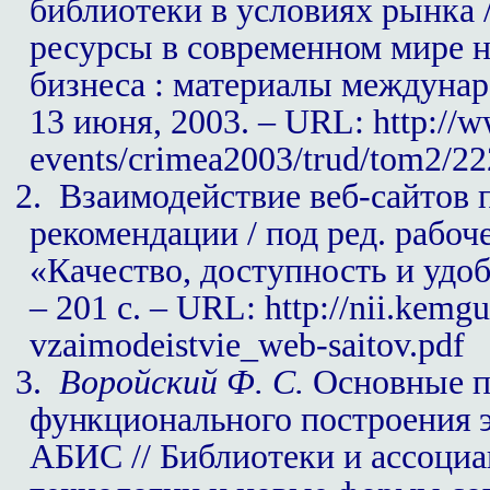
библиотеки в условиях рынка
ресурсы в современном мире н
бизнеса : ма­териалы междунар
13 июня, 2003. –
URL
:
http
://
w
events
/
crimea
2003/
trud
/
tom
2/22
2.
Взаимодействие веб-сайтов п
рекомендации / под ред. рабо
«Качество, доступность и удоб
– 201 с. –
URL
: http://nii.kemg
vzaimodeistvie_web-saitov.pdf
3.
Воройский Ф. С.
Основные п
функционального построения э
АБИС // Библиотеки и ассоци