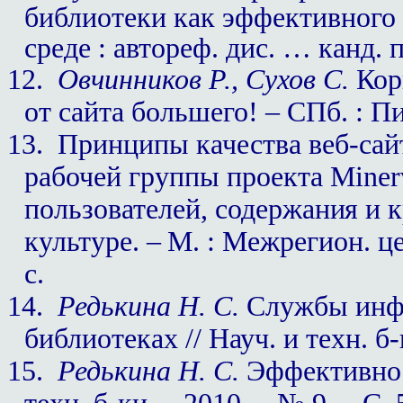
библиотеки как эффективного 
среде : автореф. дис. … канд. п
12.
Овчинников Р., Сухов С.
Кор
от сайта большего! – СПб. : Пи
13.
Принципы качества веб-сайто
рабочей группы проекта Mine
пользователей, содер
жания и к
культуре. –
М. : Межрегион. це
с.
14.
Редькина Н. С.
Службы инфо
библиотеках // Науч. и техн. б-
15.
Редькина Н. С.
Эффективност