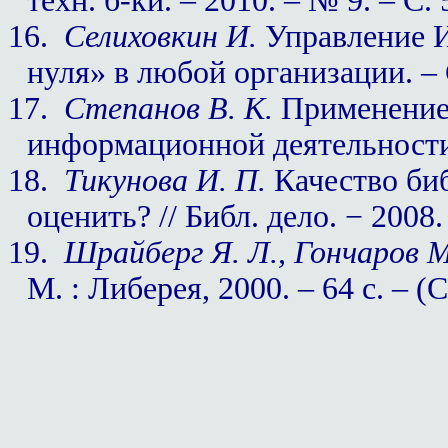
техн. б-ки. – 2010. – № 9. – С.
16.
Селиховкин И.
Управление И
нуля» в любой организации. – С
17.
Степанов В. К.
Применение 
информационной деятельности. 
18.
Тикунова И. П.
Качество биб
оценить? // Библ. дело. − 2008.
19.
Шрайберг Я. Л., Гончаров М
М. : Либерея, 2000. – 64 с. – 