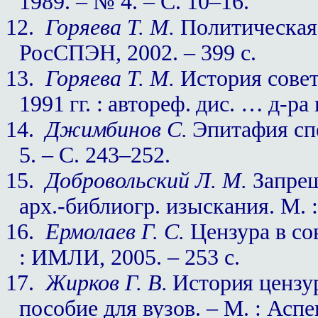
1989. – № 4. –
C
. 10–16.
12.
Горяева Т. М.
Политическая 
РосСПЭН, 2002. – 399 с.
13.
Горяева Т. М.
История совет
1991 гг. : автореф. дис. … д-ра 
14.
Джимбинов С.
Эпитафия спе
5. –
C
. 243–252.
15.
Добровольский Л. М.
Запрещ
арх.-библиогр. изыскания. М. :
16.
Ермолаев Г. С.
Цензура в сов
: ИМЛИ, 2005. – 253 с.
17.
Жирков Г. В.
История цензу
пособие для вузов. – М. : Аспек