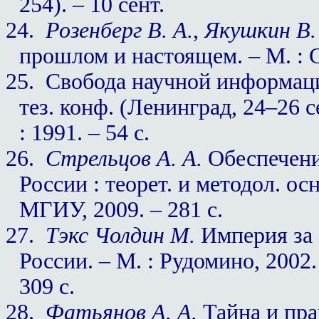
254). – 10 сент.
24.
Розенберг В. А.
,
Якушкин В.
прошлом и настоящем. – М. : С
25.
Свобода научной информаци
тез. конф. (Ленинград, 24–26 се
: 1991. – 54 с.
26.
Стрельцов А. А.
Обеспечени
России : теорет. и методол. ос
МГИУ, 2009. – 281 с.
27.
Тэкс Чолдин М.
Империя за 
России. – М. : Рудомино, 2002.
309 с.
28.
Фатьянов А. А.
Тайна и прав