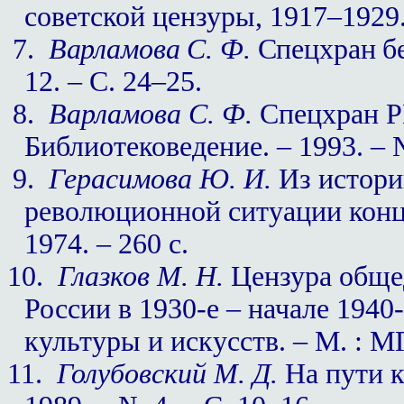
советской цензуры, 1917–1929. 
7.
Варламова С. Ф.
Спецхран бе
12. – С. 24–25.
8.
Варламова С. Ф.
Спецхран РН
Библиотековедение. – 1993. – №
9.
Герасимова Ю. И.
Из истори
революционной ситуации конца 
1974. – 260 с.
10.
Глазков М. Н.
Цензура обще
России в 1930-е – начале 1940-х
культуры и искусств. – М. : М
11.
Голубовский М. Д.
На пути к