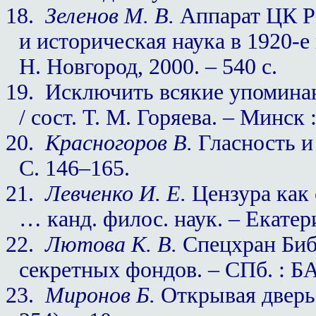
18.
Зеленов М. В.
Аппарат ЦК Р
и историческая наука в 1920-е 
Н. Новгород, 2000. – 540 с.
19.
Исключить всякие упоминан
/ сост. Т. М. Горяева. – Минск
20.
Красногоров В.
Гласность и 
С. 146–165.
21.
Левченко И. Е.
Цензура как 
… канд. филос. наук. – Екатери
22.
Лютова К. В.
Спецхран Биб
секретных фондов. – СПб. : БА
23.
Миронов Б.
Открывая дверь 