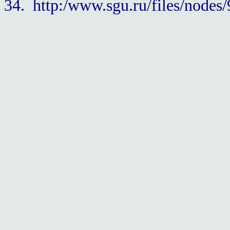
34.
http:/www.sgu.ru/files/nodes