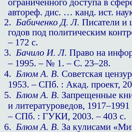
ограниченного доступа в сфере
автореф. дис. … канд. ист. наук
2.
Бабиченко Д. Л.
Писатели и ц
годов под политическим контро
– 172 с.
3.
Бачило И. Л.
Право на инфор
– 1995. – № 1. – С. 23–28.
4.
Блюм А. В.
Советская цензура
1953. – СПб. : Акад. проект, 20
5.
Блюм А. В.
Запрещенные кни
и литературоведов, 1917–1991 
– СПб. : ГУКИ, 2003. – 403 с.
6.
Блюм А. В.
За кулисами «Мин