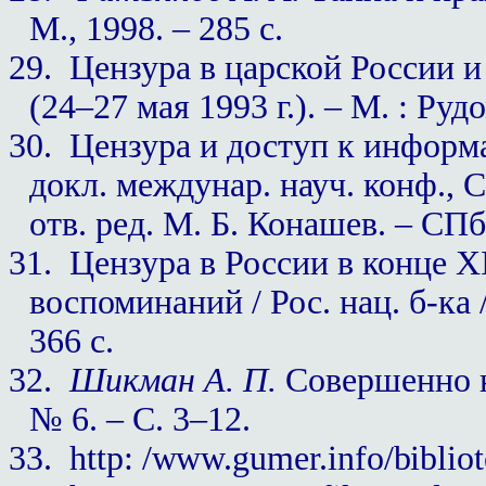
М., 1998. – 285 с.
29.
Цензура в царской России и
(24–27 мая 1993 г.). – М. : Руд
30.
Цензура и доступ к информа
докл. междунар. науч. конф., С
отв. ред. М. Б. Конашев. – СПб. 
31.
Цензура в России в конце
X
воспоминаний / Рос. нац. б-ка /
366 с.
32.
Шикман А. П.
Совершенно не
№ 6. – С. 3–12.
33.
http: /www.gumer.info/bibliot