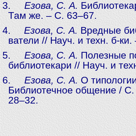
3.
Езова, С. А.
Библиотекар
Там же. – С. 63–67.
4.
Езова, С. А.
Вредные биб
ватели // Науч. и техн. б-ки.
5.
Езова, С. А.
Полезные по
библиотекари //
Науч. и техн
6.
Езова, С. А.
О типологии
Библиотечное общение / С. А
28–32.