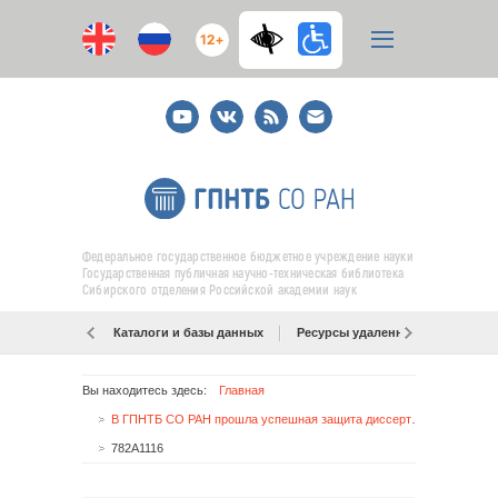
12+
Youtube
ВКонтакте
RSS
E-
mail
подписка
Федеральное государственное бюджетное учреждение науки
Государственная публичная научно-техническая библиотека
Сибирского отделения Российской академии наук
Каталоги и базы данных
Ресурсы удаленного доступа
Вы находитесь здесь:
Главная
В ГПНТБ СО РАН прошла успешная защита диссертаций
782A1116