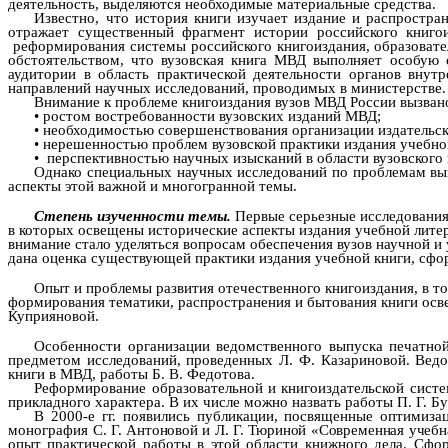
деятельность
, выделяются необходимые материальные средства.
Известно, что история книги изучает издание и распростр
отражает существенный фрагмент истории российского книгои
реформирования системы российского книгоиздания, образовате
обстоятельством, что вузовская книга МВД выполняет особую
аудитории в область практической деятельности органов внут
направлений научных исследований, проводимых в министерстве.
Внимание к проблеме книгоиздания вузов МВД России вызва
•
ростом востребованности вузовских изданий МВД;
•
необходимостью совершенствования организации издательск
•
нерешенностью проблем вузовской практики издания учебно
•
перспективностью научных изысканий в области вузовского 
Однако специальных научных исследований по проблемам вы
аспекты этой важной и многогранной темы.
Степень изученности темы.
Первые серьезные исследования,
в которых освещены исторические аспекты издания учебной литер
внимание стало уделяться вопросам обеспечения вузов научной 
дана оценка существующей практики издания учебной книги, сф
Опыт и проблемы развития отечественного книгоиздания, в то
формирования тематики, распространения и бытования книги осв
Куприяновой.
Особенности организации ведомственного выпуска печатной
предметом исследований, проведенных Л. Ф. Казариновой.
Ведо
книги в МВД, работы Б. В. Федотова.
Реформирование образовательной и книгоиздательской систем
прикладного характера. В их числе можно назвать работы П. Г. Буг
В 2000-е гг. появились публикации, посвященные оптимиза
монография
С. Г. Антоновой и Л. Г. Тюриной «
Современная учебна
опыт практической работы в этой области книжного дела. Сфо