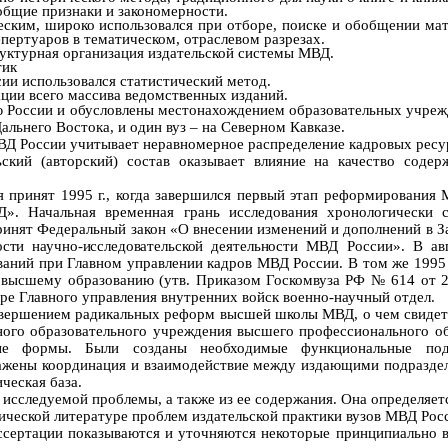
 общие признаки и закономерности.
еским, широко использовался при отборе, поиске и обобщении ма
епертуаров в тематическом, отраслевом разрезах.
уктурная организация издательской системы МВД.
тик
ии использовался статистический метод.
ции всего массива ведомственных изданий.
 России и обусловлены местонахождением образовательных учреж
альнего Востока, и один вуз – на Северном Кавказе.
МВД
России учитывает неравномерное распределение кадровых ресу
льский (авторский) состав оказывает влияние на качество сод
я принят
1995 г
., когда завершился первый этап реформирования 
». Начальная временная грань исследования хронологически с
принят Федеральный закон «О внесении изменений и дополнений в 
ти научно-исследовательской деятельности
МВД России». В ав
ваний при Главном управлении кадров МВД России.
В том же
1995 
о высшему образованию (утв. Приказом Госкомвуза РФ № 614 от
уре Главного управления внутренних войск военно-научный отдел.
завершением радикальных реформ высшей школы МВД, о чем свидет
ного образовательного учреждения высшего профессионального о
ые формы. Были созданы необходимые функциональные под
лажены координация и взаимодействие между издающими подраздел
ческая база.
 исследуемой проблемы, а также из ее содержания. Она определяет
тической литературе проблем
издательской практики вузов МВД Рос
диссертации показываются и уточняются некоторые принципиально