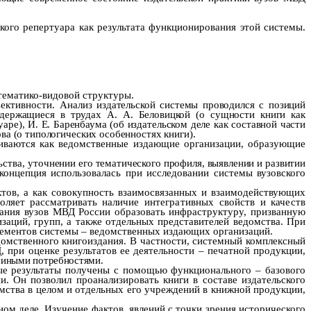
кого репертуара как результата функционирования этой системы.
тематико-видовой структуры.
ъективности.
Анализ издательской системы проводился с позиций
содержащиеся в трудах А. А. Беловицкой (о
сущности книги как
аре), И. Е. Баренбаума (об издательском деле как составной части
ва (о типологических особенностях книги).
триваются как ведомственные издающие организации, образующие
ьства,
уточнении его тематического профиля, выявлении и развитии
 концепция использовалась при исследовании системы вузовского
ктов, а как совокупность взаимосвязанных и взаимодействующих
воляет рассматривать на
личие интегративных свойств и качеств
дания вузов МВД России образовать инфраструктуру, призванную
заций, групп, а также отдельных представителей ведомства. При
лементов системы – ведомственных издающих организаций.
домственного книгоиздания. В частности, системный комплексный
 при оценке результатов ее деятельности – печатной продукции,
 иными потребностями.
е результаты получены с помощью функционального – базового
ии. Он позволил про
анализировать книги в составе издательского
мства в целом и отдельных его учреждений в книжной продукции,
ом деле. Изучение фактов, явлений с точки зрения исторического