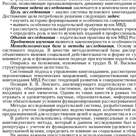
России, позволяющие проанализировать динамику книгоиздания и
Научная задача
исследования
заключается в
комплексном изу
Цель исследования –
анализ
системы вузовского книгоизда
Достижение цели потребовало решения следующих
задач:
•
изучить историю формирования и особенности современной
•
выявить особенности издательской практики вузов МВД;
•
рассмотреть издательский репертуар образовательных учр
•
определить роль и место вузовских изданий в профессионал
Объект
исследования
– издательская практика вузов МВД Ро
Предметом
изучения
являются
закономерности
и особенности
Методологическая база и методы исследования.
Основу м
системного подхода. В качестве методологической базы диссе
объективного явления социальной действительности
и форме ее су
книжного дела и функциональном подходе при изучении издательско
Опираясь на положения, изложенные в трудах В. И. Василь
структурированную целостность.
Системный подход к управлению книгоизданием, рассмотренны
перспек
тивных тематических направлений, совершенствовании о
книгоиздания МВД России: тенденций развития и совершенствован
Позиция Б. В. Ленского, анализирующего издательскую сис
структур, объединенных в системное, целостное образование, 
входящих в нее элементов.
Одним из таких качеств в рамках те
отражать и удовлетворять научные, образовательные, информаци
этом обязательным условием функционирования рассматриваемой 
Методы исследования издательской системы, разработанные 
подход с учетом специфических ведомственных особенностей исп
предназначенной
для осуществления целей и задач ведомства и в с
В работе использовались общенаучные, универсальные и сп
книговедческого метода, который в данном исследовании был н
репертуара с учетом их функционального назначения (целевого и
выпускаемой вузами, определить ее влияние на социальные и общ
Не менее важным представляется и использование сравнительн