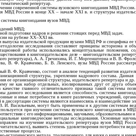
 тематический репертуар.
чении современной системы вузовского книгоиздания МВД России.
ния МВД России
в конце XX – начале XXI в.
и структуры издательс
 системы книгоиздания вузов МВД;
еждений МВД;
ьной подготовке кадров и решении стоящих перед МВД задач.
ссии на рубеже XX–XXI вв.
 выпуска издательской продукции вузами МВД РФ и специфика ее 
етодологии исследования составляют принципы историзма и об
ртационной работы использовались концептуальные положения, 
ществования в книгоиздательском деле – книгоиздательском реперту
го репертуара), А. А. Гречихина, И. Г. Моргенштерна и В. В. Фроло
ева, В. Ф. Кравченко, Б. В. Ленского, вузы МВД России рассма
й В. Ф. Кравченко, состоит в анализе тенденций развития издател
рганизационной
структуры, укреплении кадрового состава. Данная
ия ее организационной структуры, издательского репертуара и др.
тему не как набор отдельных, изолированных друг от друга объе
в качестве главного отличительного признака такой системы поз
мы данного исследования является способность системы книгоиз
онные и иные потребности в книге различных учреждений, органи
в диссертации системы являются взаимосвязь и взаимодействие э
В. И. Васильевым, могут быть применены и к другим системам ве
ользуется при изучении системы вузовского книгоиздания в МВД,
оответствии с его
информационными, научными, образовательными и
ециальные книговедческие методы исследования.
Основные научны
аправлен на изучение издательского репертуара вузов МВД Росс
 читательского),
выявить степень удовлетворения потребности ведо
ественные процессы.
о-исторического метода, традиционного для науки о книге и книжн