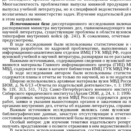
Многоаспектность проблематики выпуска книжной продукции
выпуска учебной литературы, но и спецификой ведомственной о
возлагаемых на министерство задач. Изучение издательской де
в
этом направлении.
Источниковая база
диссертационного исследования включает
распоряжения министра внутренних дел, главнокомандующего вн
научной литературы, существующие проблемы в области вузовск
типографии внутренних войск (ф. 241). К сожалению, отчетные
предусмотрены.
В ходе исследования были использованы статистические 
научных разработок по кадровой проблематике, выполненных
информационно-аналитичес­ким
отделом ИМЦ ГУК МВД РФ, годовы
вузовской учебной и научной литературы,
разнарядки на ее рассылк
Важными источниками, содержащими сведения о вузовской
печ
являются
материалы Главного информационного центра (ГИЦ) МВ
МВД, содержатся
также
в каталоге библиотеки ИМЦ ГУК МВД РФ н
В ходе исследования автором были использованы статисти
содержатся планы и отчеты не только по научной, но и по издател
Широко использовались архивные материалы вузов МВД Росс
БЮИ,
д. № 6/13 «Отчеты по издательской деятельности», т. 1: 1996–
№ 119, 313, 511,
712); Санкт-Петербургского военного институ
Сибирского юридического института (Архив СЮИ, д. 24, т. 1: 1996–200
В архивных материалах вузов
МВД России
содержатся докум
работ, заявки
и указания вышестоящих органов и заказчиков на п
органами внутренних дел, отчеты об издании литературы, справки
Важным
источником исследования являлись сами вузовские
библиографические данные, зачастую отсутствующие в отчетн
состоянии материально-технической базы ведомственных вузов – 
Особый интерес для изучения тематики издательского репер
получить представление о полноте отражения в нем ведомственной 
В результате использования элементов, составляющих источ