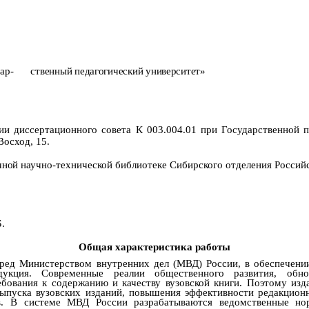
ар-
ственный педагогический университет»
нии диссертационного совета К 003.004.01 при Государственной 
Восход, 15.
чной
научно-технической библиотеке Сибирского отделения Российс
Б.
Общая характеристика работы
ред Министерством внутренних дел (МВД) России, в обеспечени
укция. Современные реалии общественного развития, обнов
бования к содержанию и качеству вузовской книги. Поэтому изда
ыпуска вузовских изданий, повышения эффективности редакцион
ов. В системе МВД России разрабатываются ведомственные но