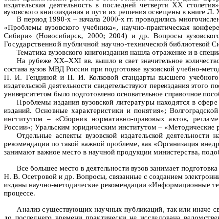
издательская деятельность в последней четверти ХХ столетия
вузовского книгоиздания и пути их решения освещены в книге Л. 
В период 1990-х – начала 2000-х гг. проводились многочисл
«Проблемы вузовского учебника», научно-практическая конфер
Сибири» (Новосибирск, 2000; 2004) и др. Вопросы вузовско
Государственной публичной научно-
технической библиотекой С
Тематика вузовского книгоиздания нашла отражение и в специ
На рубеже XX–XXI вв. вышло в свет значительное количеств
состава вузов
МВД России при подготовке вузовской учебно-метод
Н. И. Гендиной
и Н. И. Колковой стандарты высшего учебного
издательской деятельности
свидетельствуют переиздания этого пос
университетом было подготовлено основательное справочное посо
Проблемы издания вузовской литературы находятся в сфер
изданий
. Основные характеристики и понятия»; Волгоградск
институтом –
«Сборник нормативно-правовых актов, реглам
России»;
Уральским юриди
ческим институтом –
«Методические 
Отдельные аспекты вузовской издательской деятельности н
рекомендации по такой важной проблеме, как «
Организация внедр
занимают важное место в научной продукции министерства, подоб
Все большее место в деятельности вузов занимает подготовка
Н. В. Осетровой и др. Вопросы, связанные с созданием электрон
изданы научно-методические рекомендации «Информационные тех
процессе.
Анализ существующих научных публикаций, так или иначе св
до последнего времени практически не исследована ведомстве