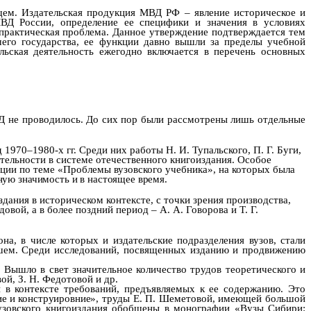
ящем. Издательская продукция МВД РФ
– явление историческое и
МВД России, определение ее специфики и значения в условиях
практическая проблема. Данное утверждение подтверждается тем
его государства, ее функции давно вышли за пределы учебной
льская деятельность ежегодно включается в перечень основных
Д не проводилось. До сих пор были рассмотрены лишь отдельные
970–1980-х гг. Среди них работы Н. И. Тупальского, П. Г. Буги,
тельности в системе отечественного книгоиздания. Особое
ции по теме «Проблемы вузовского учебника», на которых была
чную
значимость и в настоящее время.
дания в историческом контексте, с точки зрения производства,
ыдовой, а в более поздний период –
А. А. Говорова и Т. Г.
а, в числе которых и издательские подразделения вузов, стали
йшем. Среди исследований, посвященных изданию и продвижению
. Вышло в свет значительное количество трудов теоретического и
ой, З. Н. Федотовой и др.
 в контексте требований, предъявляемых к ее содержанию. Это
ие и конструировние»
,
труды Е. П. Шеметовой, имеющей большой
вузовского книгоиздания обобщены в монографии «Вузы Сибири: