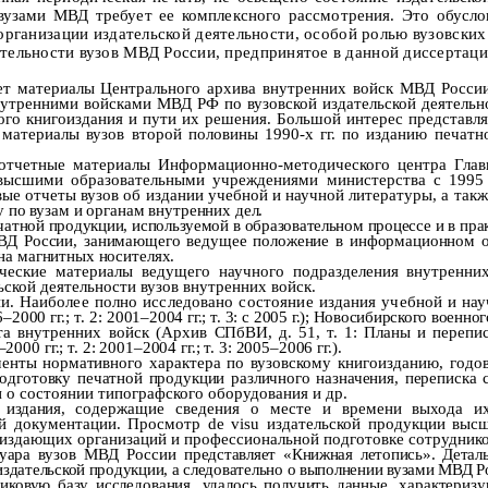
 вузами МВД
требует ее комплексного рассмотрения. Это обусл
рганизации издательской деятельности, особой ролью вузовских 
ятельности вузов МВД России, предпринятое в данной диссертац
 материалы Центрального архива внутренних войск МВД России (ф.
утренними войсками МВД РФ по вузовской издательской деятельн
ого книгоиздания и пути их решения. Большой интерес представл
 материалы вузов второй половины 1990-х гг. по изданию печатн
и отчетные материалы Информационно-методического центра Гл
 высшими образовательными учреждениями министерства с
1995
е отчеты вузов об издании
учебной
и научной
литературы, а такж
у по вузам и органам внутренних дел.
атной продукции, используемой в образовательном процессе и в прак
Д России, занимающего ведущее положение в информационном обе
а магнитных носителях.
ческие материалы ведущего научного подразделения внутренних
ьской деятельности вузов внутренних войск.
ии.
Наиболее полно исследовано состояние издания учебной и на
2000 гг.; т. 2: 2001–
2004 гг.; т. 3: с
2005 г
.); Новосибирского военно
та внутренних войск (Архив
СПбВИ, д. 51, т. 1: Планы и перепис
0 гг.; т. 2: 2001–2004 гг.; т. 3: 2005–2006 гг.).
енты нормативного
характера по вузовскому книгоизданию, годо
одготовку печатной продукции различного назначения, переписка 
 о состоянии типографского оборудования и др.
 издания,
содержащие сведения о месте и времени выхода их 
ой документации. Просмотр de visu издательской продукции выс
издающих организаций и профессиональной подготовке сотрудников
туара
вузов МВД России
представляет «Книжная летопись». Деталь
издательской продукции, а следовательно о выполнении вузами МВД Ро
никовую базу исследования, удалось получить данные, характери