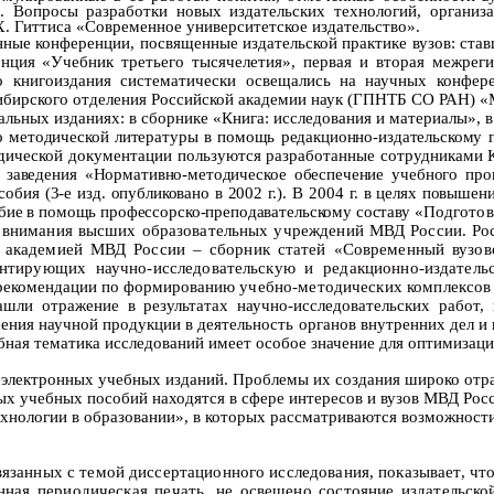
». Вопросы разработки новых издательских технологий, органи
Х. Гиттиса «Современное университетское издательство».
енные конференции, посвященные издательской практике вузов: ст
енция «Учебник третьего тысячелетия», первая и вторая межреги
го книгоиздания систематически освещались на научных конфе
ибирского отделения Российской академии наук (ГПНТБ СО РАН) 
­альных изданиях: в сборнике «Книга: исследования и материалы»,
о методической литературы в помощь редакционно-издательскому
ической документации пользуются разработанные сотрудниками Ке
 заведения «Нормативно-методическое обеспечение учебного проц
обия (3-е изд. опубликовано в 2002 г.).
В
2004 г
.
в целях повышени
бие в помощь профессорско-преподаватель­скому составу «
Подготов
е внимания высших образовательных учреждений МВД России. Ро
ой академией МВД России – сборник статей «Современный вузо
ентирующих научно-исследовательскую и редакционно-издател
рекомендации по формированию
учебно-методических комплексов 
ашли отражение в результатах научно-исследовательских работ,
ения научной продукции в деятельность органов внутренних дел и
ная тематика исследований имеет особое значение для оптимизации
 электронных учебных изданий. Проблемы их создания широко отраж
ных учебных пособий находятся в сфере интересов и вузов МВД Ро
нологии в образовании», в которых рассматриваются возможност
язанных с темой диссертационного исследования, показывает, чт
нная периодическая печать, не освещено состояние издательск