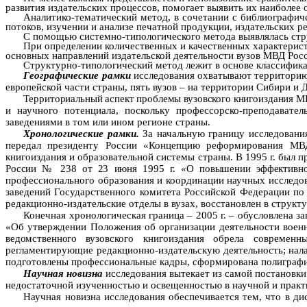
развития издательских процессов, помогает выявить их наиболее
Аналитико-тематический метод, в сочетании с библиографич
потоков, изучении и анализе печатной продукции, издательских р
С помощью системно-типологического метода выявлялась стр
При определении количественных и качественных характерис
основных направлений издательской деятельности вузов МВД Росс
Структурно-типологический метод лежит в основе классифика
Географические
рамки
исследования охватывают территорию
европейской части страны, пять вузов – на территории Сибири и Д
Территориальный аспект проблемы вузовского книгоиздания 
и научного потенциала, поскольку профессорско-преподавате
заведениями в том или ином регионе страны.
Х
ронологические рамки.
За начальную границу исследовани
передал президенту России «Концепцию реформирования МВД
книгоиздания и образовательной системы страны. В
1995 г
. был 
России № 238 от 23 июня
1995 г
.
«О повышении эффективнос
профессионального образования и координации научных исследо
заведений Государственного комитета Российской Федерации п
редакционно-издательские отделы в вузах, восстановлен в структ
Конечная хронологическая граница –
2005 г
. – обусловлена 
«Об утверждении Положения об организации деятельности воен
ведомственного
вузовского книгоиздания обрела современн
регламентирующие редакционно-издатель­скую деятельность; на
подготовлены профессиональные кадры, сформирована полиграфи
Научная новизна
исследования вытекает из самой постановки
недостаточной изученностью и освещенностью в научной и прак
Научная новизна
исследования обеспечивается тем, что в 