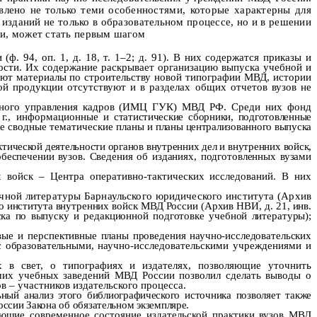
овлено не только теми
особенностями, которые характерны для
изданий не только в образовательном процессе, но и в решении
ии, может стать первым шагом
 94, оп. 1, д. 18, т. 1–2; д. 91). В них содержатся приказы и
ости. Их содержание раскрывает организацию выпуска учебной и
яют материалы по строительству новой типографии МВД, истории
ой продукции отсутствуют и в разделах общих отчетов вузов не
авного управления кадров (ИМЦ ГУК) МВД РФ. Среди них фонд
 г
., информационные
и статистические сборники, подготовленные
е
сводные тематические планы
и планы централизованного выпуска
тической деятельности органов внутренних дел и внутренних войск,
спечении вузов. Сведения об изданиях, подготовленных вузами
 войск – Центра оперативно-тактических исследований. В них
учной литературы Барнаульского юридического института (Архив
го института
внутренних войск МВД России (Архив НВИ, д. 21, инв.
ка по выпуску и редакционной подготовке учебной литературы);
вые и пер
спективные планы проведения научно-исследовательских
с образовательными,
научно-исследовательскими учреждениями и
в свет, о типографиях и издателях, позволяющие уточнить
ших учебных заведений МВД России позволил сделать выводы о
 – участников издательского процесса.
ный анализ этого библиографического источника позволяет также
ссии Закона об обязательном экземпляре.
зующие
современное состояние издательской практики вузов МВД