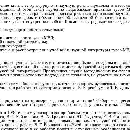
анение книги, ее культурную и научную роль в прошлом и насто
здания. В этой связи изучение издательской практики вузов 
льной системы страны может рассматриваться как важная научно-
 социальную роль в обеспечении общественной безопасности наш
ренних дел и внутренних войск. Кроме того, редакционно-издате
но следующими обстоятельствами:
ой деятельности вузов МВД;
й и научной литературы;
книгоиздания.
пуска и распространения учебной и научной литературы вузов МВ
 посвященные вузовскому книгоизданию, были проведены в период 1
атуры для высшей школы, роль и место вузовской издательской дея
и учебной литературой. Проводились научно-методические конферен
ормулированы основные подходы
к ее созданию, не утратившие нау
м числе учебного и научного,
ключевые вопросы вузовского книгоиз
ещены в работах по «Истории книги»
И. Е. Баренбаума и Т. Е. Дав
 продукции на примере издающих организаций Сибирского регион
мственное книгоиздание привлекало интерес ученых и в дальне
 в 1990-е гг. актуализировало проблемы вузовского книгоиздания
и, В. Г. Бейлинсона, А. А. Гречихина и Ю. Г. Древса, Е. В. Смирнов
ции вузовского книгоиздания,
повышению качества учебной книги
я книга»,
работа
В. Г. Бейллинсона «
Учебные книги: проектирован
рмулированные в ее работах понятия, отмеченные особенности 