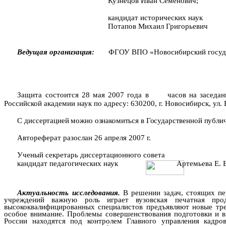
Кузнецов Иван Семенович;
кандидат исторических наук
Потапов Михаил Григорьевич
Ведущая организация:
ФГОУ ВПО «Новосибирский госуд
Защита состоится 28 мая 2007 года
в
часов на заседа
Российской академии наук по адресу:
630200, г
. Новосибирск, ул. 
С диссертацией можно ознакомиться в Государственной публи
Автореферат разослан 26 апреля
2007 г
.
Ученый секретарь диссертационного совета
кандидат педагогических наук
Артемьева Е. 
Актуальность исследования.
В решении задач, стоящих пе
учреждений важную роль играет вузовская печатная прод
высококвалифицированных специалистов предъявляют новые тре
особое внимание. Проблемы совершенствования подготовки и в
России находятся под контролем Главного управления кадр