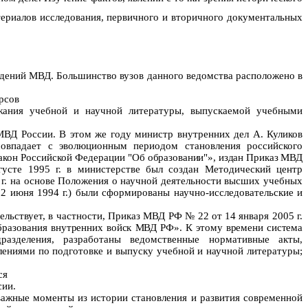
териалов исследования, первичного и вторичного документальных
дений МВД. Большинство вузов данного ведомства расположено в
рсов
ержания учебной и научной литературы, выпускаемой учебными
МВД России. В этом же году министр внутренних дел А. Куликов
овпадает с эволюционным периодом становления российского
Закон Российской Федерации
"Об образовании"», издан Приказ МВД
густе
1995 г
. в министерстве был создан Методический центр
г
.
на основе Положения о научной деятельности
высших учебных
 22 июня
1994 г
.) были сформированы научно-исследовательские и
ельствует, в частности, Приказ МВД РФ № 22 от 14 января
2005 г
.
бразования
внутренних войск МВД РФ». К этому времени система
разделения, разработаны
ведомственные нормативные акты,
ениями по подготовке и выпуску учебной и научной литературы;
ся
сии
.
 важные моменты из истории
становления и развития современной