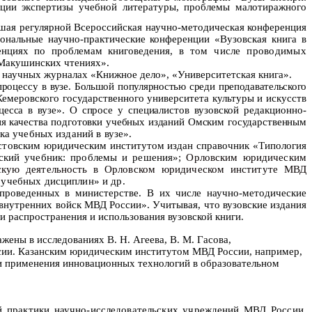
зации экспертизы учебной литературы, проблемы малотиражного
авшая регулярной Всероссийская научно-методическая конференция
ональные научно-практические конференции «Вузовская книга в
ренциях по проблемам книговедения,
в том числе проводимых
«Макушинских чтениях».
 в научных журналах «Книжное дело», «Университетская книга».
 процессу
в вузе.
Большой популярностью среди преподавательского
меровского государственного университета культуры и искусств
есса в вузе». О спросе у специалистов
вузовской редакционно-
я качества подготовки учебных изданий Омским государственным
ка учебных изданий в вузе»
.
стов
ским юридическим институтом издан справочник «Типология
вский учебник: проблемы и решения»;
Орловским юридическим
ьскую деятельность в Орловском юридическом институте МВД
учебных дисциплин» и др.
 проведенных в министерстве. В их числе научно-методические
 внутренних войск МВД России».
Учитывая, что вузовские издания
 распространения и использования вузовской книги.
ены в исследованиях В. Н. Агеева, В. М. Гасова,
ссии. Казанским юридическим
институтом МВД России, например,
и применения инновационных технологий в образовательном
о
ой практики научно-исследовательских учреждений МВД России.