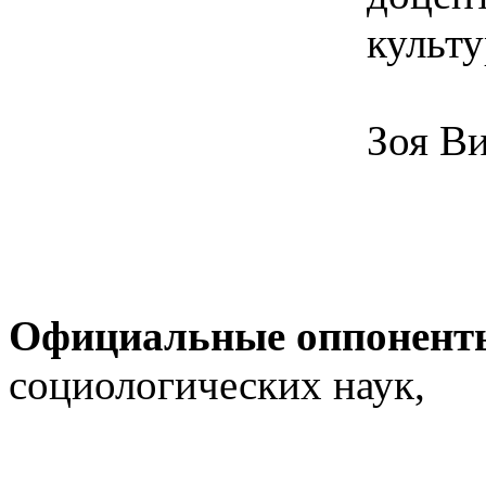
культ
Зоя В
Официальные оппонен
социологических наук,