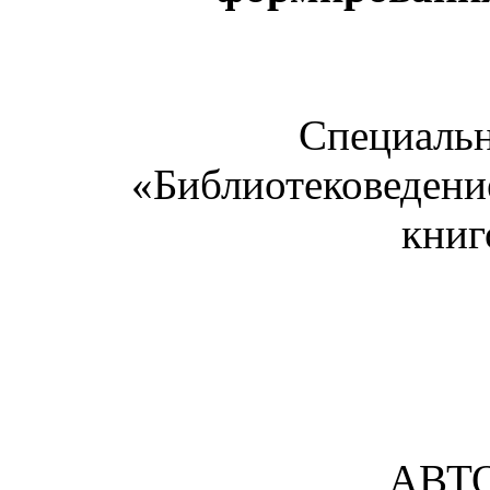
Специальн
«Библиотековедени
книг
АВТ