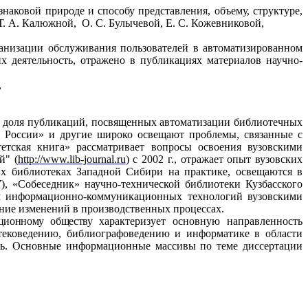
аковой природе и способу представления, объему, структуре,
 Т. А. Калюжной,
О. С. Булычевой, Е. С. Кожевниковой,
анизации обслуживания пользователей в автоматизированном
х деятельность, отражено в публикациях материалов научно-
,
а доля публикаций, посвященных автоматизации библиотечных
 России» и другие широко освещают проблемы, связанные с
етская книга» рассматривает вопросы освоения вузовскими
й" (
http://www.lib-journal.ru
)
с
2002 г
., отражает опыт вузовских
х библиотеках Западной Сибири на практике, освещаются в
, «Собеседник» научно-технической библиотеки Кузбасского
ием информационно-коммуникационных
технологий вузовскими
ение изменений в производственных процессах.
ционному обществу
характеризует основную направленность
тековедению, библиографоведению и информатике в области
ть. Основные информационные массивы по теме диссертации