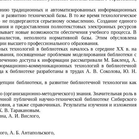
ованию традиционных и автоматизированных информационных
 развитию технической базы. В то же время технологическое
о не подвергаются серьезному осмыслению. Создание единого
ния и предоставления полнотекстовых электронных ресурсов
рывает новые возможности обеспечения учебного процесса. В
иалистов, неполнота нормативной базы. Этим обусловлена
ации высшего профессионального образования.
ых технологий в библиотеках началось в середине ХХ в. на
дования, посвященные проблемам моделирования библиотеки с
печению доступа к информации рассматривали М. Бакленд, А.
формационно-коммуникационных
технологий в библиотечной
а к библиотеке разработаны в трудах А. В. Соколова, Ю. Н.
епции библиотеки, в развитие библиотечной технологии как
 (организационно-методического) знания. Значительная роль в
енной публичной научно
-
технической библиотеке Сибирского
овня, а также справочниках. Результаты изучения и изложения
К. В. Таракановым.
на, А. И. Вислого,
го, А. Б. Антапольского,