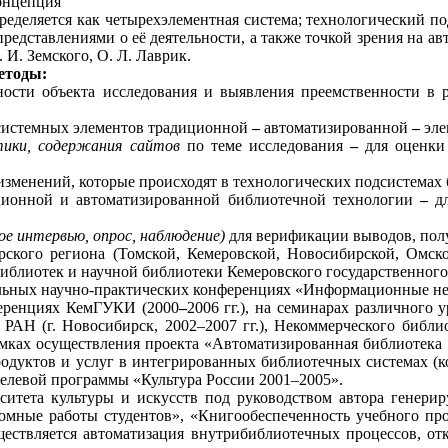
онцепция
ределяется как четырехэлементная система; технологический по
 представлениями о её деятельности, а также точкой зрения на 
 И. Земского, О. Л. Лаврик.
етоды:
ности объекта исследования и выявления
преемственности в 
 системных элементов традиционной
–
автоматизированной
–
эле
стики, содержания сайтов
по теме исследования
–
для
оценки
изменений, которые происходят в технологических подсистемах 
ионной и автоматизированной библиотечной технологии
–
дл
е интервью, опрос, наблюдение)
для верификации
выводов, пол
рского региона (Томской, Кемеровской, Новосибирской, Омско
библиотек и научной библиотеки Кемеровского государственног
льных научно-практических конференциях «Информационные не
нференциях КемГУКИ (2000
–
2006 гг.), на семинарах различного
 РАН (г. Новосибирск, 2002–2007 гг.), Некоммерческого библ
мках осуществления проекта «Автоматизированная библиотека в
родуктов и услуг в интегрированных библиотечных системах (
целевой программы «Культура России 2001–2005».
рситета культуры и искусств
под руководством автора генери
мные работы студентов», «Книгообеспеченность учебного про
уществляется автоматизация внутрибиблиотечных процессов, о