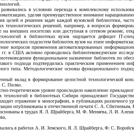
хнологий.
и развивались в условиях перехода к комплексному использ
томатизацию, уделяя преимущественное внимание наращиванию и
я целей и решения задач каждой вузовской библиотеки, част
ых технологических решений, например, в вопросах формирова
е на внешних носителях или доступная в сетевом режиме, отк
хнологий в библиотеках вузов ощущается дефицит IT-спец
хнологических подсистем библиотек вузов на этапе информатиз
чение вопросов применения автоматизированных информационн
х гг. в США активно проводились библиотековедческие иссле
иотековедении функциональное назначение библиотек по обес
такого подхода подтвердилась практическим применением
ин
чного типа.
Методологические основы функционального подход
енный вклад в формирование целостной технологической конц
 С. Пилко.
тно-теоретическом уровне происходило накопление прикладного
ых
технологий в библиотеках Сибири принадлежит Государств
аходит отражение в монографиях, в публикациях различного ур
зации опубликованы в отечественной печати С. А. Сбитневым, 
нованы в трудах Я. Л. Шрайберга, М. Ф. Меняева, Л. И. Алеши
ва,
ись в работах А. И. Земского, Я. Л. Шрайберга, Ф. С. Воройско