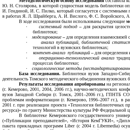
Методологическую основу исследования
составила к
Ю. Н. Столярова, в которой сущностная модель библиотеки оп
И. Гендиной, И. С. Пилко
, который согласуется с системными
в работах Я. Л. Шрайберга, А. И. Вислого, Ф. С. Воройского, А.
В ходе исследования были использованы следующие
м
·
системный подход
–
для раскрытия целост
библиотеки;
·
моделирование
–
для определения взаимосвязей
·
анализ публикаций, библиотечной стати
технологий в вузовских библиотеках;
·
контент-анализ
публикаций
–
для определения
·
операционно-технологический анализ
традиц
процессах библиотеки
;
·
социологические методы (нестандартизированно
База исследования.
Библиотеки вузов Западно
-
Сиби
деятельность Томского методического объединения вузовских 
Результаты исследования апробированы
на региона
(г. Кемерово, 2001, 2004, 2006 гг.), научно-методических ко
вузов Западной Сибири (г. Томск, 2001–2006 гг.), ГПНТБ СО
проблемам информатизации (г. Кемерово, 1996–2007 гг.),
в ра
2001 г
. при реализации проекта «Технология библиотечных п
ресурса)» по гранту Министерства культуры РФ Федеральной 
В библиотеке
Кемеровского государственного униве
(«Публикации преподавателей», «История КемГУКИ», «Дипло
пакета прикладных программ Liber (с
2004 г
. Libermedia) ос