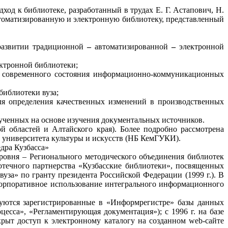
дход к библиотеке,
разработанный в трудах Е. Г. Астапович, Н.
автоматизированную и электронную библиотеку, представленный
развитии традиционной
–
автоматизированной
–
электронной
ктронной библиотеки;
 современного состояния информационно-коммуникационных
библиотеки вуза
;
я определения качественных изменений
в производственных
ученных на основе изучения документальных источников.
й областей и Алтайского края). Более подробно рассмотрена
о университета культуры и искусств (НБ КемГУКИ).
дра Кузбасса»
 уровня – Регионального методического объединения библиотек
иотечного партнерства «Кузбасские библиотеки», посвященных
уза» по гранту президента Российской Федерации (1999 г.). В
корпоративное использование интегрального информационного
руются зарегистрированные в «Информрегистре» базы данных
цесса», «Регламентирующая документация»); с
1996 г
. на базе
ткрыт доступ к электронному каталогу на
созданном
web
-сайте