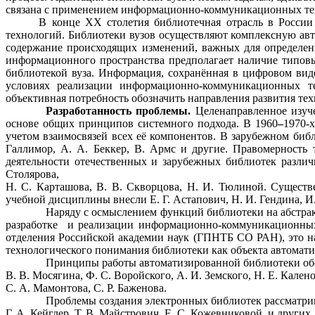
связана с применением информационно-коммуникационных те
В конце ХХ столетия библиотечная отрасль в Росси
технологий. Библиотеки вузов осуществляют комплексную ав
содержание происходящих изменений, важных для определени
информационного пространства предполагает наличие типов
библиотекой вуза. Информация, сохранённая в цифровом вид
условиях реализации информационно-коммуникационных те
объективная потребность обозначить направления развития те
Разработанность проблемы.
Ц
еленаправленное изу
основе общих принципов системного подхода. В 1960
–
1970-
учетом взаимосвязей всех её компонентов.
В зарубежном библ
Галлимор, А. А. Беккер, В. Армс и другие.
Правомерность 
деятельности отечественных и зарубежных библиотек разли
Столярова,
Н. С. Карташова, В. В. Скворцова, Н. И. Тюлиной.
Существ
учебной дисциплины внесли Е. Г. Астапович, Н. И. Гендина, И.
Наряду с осмыслением функций библиотеки на абстрак
разработке
и реализации
информационно-коммуникационн
отделения Российской академии наук (ГПНТБ СО РАН),
это н
технологического понимания библиотеки как объекта автомати
Принципы работы автоматизированной библиотеки обос
В. В. Мосягина,
Ф. С. Воройского, А. И. Земского, Н. Е. Калено
С. А. Мамонтова, С. Р. Баженова.
Проблемы создания электронных библиотек рассматривал
Г. А. Кейглер, Т. В. Майстрович, Е. С. Кожевниковой, и других.