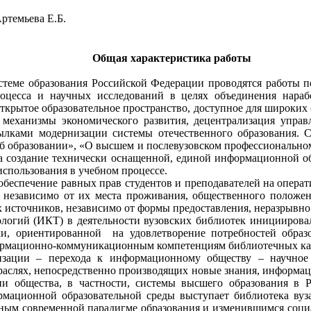
ртемьева Е.Б.
Общая характеристика работы
стеме образования Российской Федерации проводятся работы
процесса и научных исследований в целях объединения на
ткрытое образовательное пространство, доступное для широких 
механизмы экономического развития, децентрализация управл
ылками модернизации системы отечественного образования. 
 образовании», «О высшем и послевузовском профессиональном
на создание технически оснащенной, единой информационной обр
спользования в учебном процессе.
 обеспечение равных прав студентов и преподавателей на опера
независимо от их места проживания, общественного положения
источников, независимо от формы предоставления, неразрывно 
гий (ИКТ) в деятельности вузовских библиотек инициировал
ки, ориентированной
на удовлетворение потребностей обра
формационно-коммуникационным компетенциям библиотечных ка
зации – перехода к информационному обществу – научное
траслях, непосредственно производящих новые знания, информац
 общества, в частности, системы высшего образования в 
ационной образовательной среды выступает библиотека вуза
атным современной парадигме образования и изменившимся соц