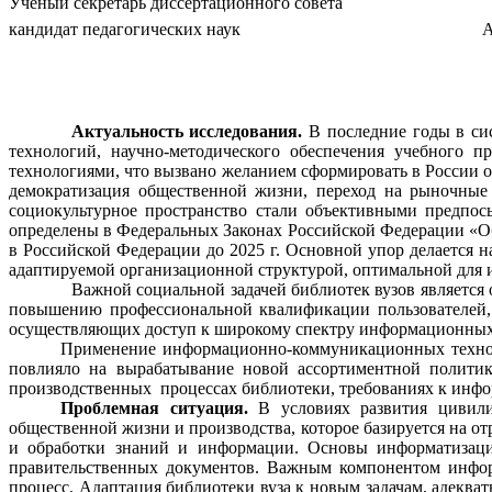
Ученый секретарь диссертационного совета
кандидат педагогических наук
А
Актуальность исследования.
В последние годы в си
технологий, научно-методического обеспечения учебного 
технологиями, что вызвано желанием сформировать в России о
демократизация общественной жизни, переход на рыночные 
социокультурное пространство стали объективными предпос
определены в Федеральных Законах Российской Федерации «Об
в Российской Федерации до 2025 г. Основной упор делается 
адаптируемой организационной структурой, оптимальной для и
Важной социальной задачей библиотек вузов является
повышению профессиональной квалификации пользователей, 
осуществляющих доступ к широкому спектру информационных 
Применение информационно-коммуникационных техноло
повлияло на вырабатывание новой ассортиментной полити
производственных
процессах библиотеки, требованиях к ин
Проблемная ситуация.
В условиях развития цивили
общественной жизни и производства, которое базируется на о
и обработки знаний и информации. Основы информатизации
правительственных документов. Важным компонентом информ
процесс. Адаптация библиотеки вуза к новым задачам, адекв