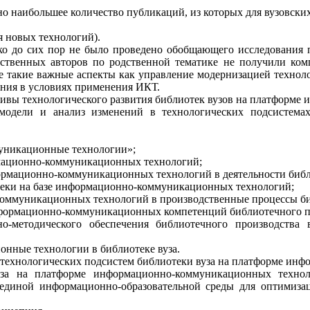
но наибольшее количество публикаций, из которых для вузовски
я новых технологий).
ко до сих пор не было проведено обобщающего исследования 
ественных авторов по родственной тематике не получили ко
же такие важные аспекты как управление модернизацией техноло
ения в условиях применения ИКТ.
тивы технологического развития библиотек
вузов на платформе
и
й модели и анализ изменений в
технологических подсистема
уникационные технологии»;
мационно-коммуникационных технологий;
ормационно-коммуникационных технологий в деятельности библ
отеки на базе информационно-коммуникационных технологий;
коммуникационных технологий
в производственные процессы
би
нформационно-коммуникационных компетенций библиотечного пе
но-методического обеспечения библиотечного производств
ионные
технологии в
библиотеке вуза.
технологических подсистем
библиотеки вуза на платформе ин
вуза на платформе информационно-коммуникационных технол
й единой информационно-образовательной среды для оптимиз