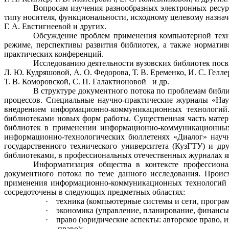
Вопросам изучения разнообразных электронных ресурс
типу носителя, функциональности, исходному целевому назна
Г. А. Евстигнеевой и других.
Обсуждение проблем применения компьютерной техн
режиме, перспективы развития библиотек, а также норматив
практических конференций.
Исследованию деятельности вузовских библиотек посвя
Л. Ю. Кудряшовой, А. О. Федорова, Т. В. Еременко, И. С. Гелле
Т. В. Коморовской, С. П. Галактионовой
и др.
В структуре документного потока по проблемам библ
процессов. Специальные научно-практические журналы «На
внедрением информационно-коммуникационных
технологи
библиотеками новых форм работы. Существенная часть матер
библиотек в применении информационно-коммуникационных 
информационно-технологических бюллетенях «Диалог» научн
государственного технического университета (КузГТУ) и 
библиотеками, в профессиональных отечественных журналах яв
Информатизация общества
в контексте про
фессион
документного потока по теме данного исследования. Прои
применения информационно-коммуникационных технологий в
сосредоточены в следующих предметных областях:
·
техника (компьютерные системы и сети, програм
·
экономика (управление, планирование, финансы
·
право (юридические аспекты: авторское право,
право);