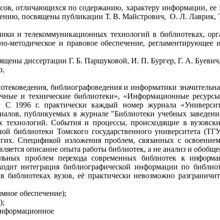
ов, отличающихся по содержанию, характеру информации, ее зн
чению, посвящены публикации Т. В. Майстрович,
О. Л. Лаврик,
ики и телекоммуникационных технологий в библиотеках, орг
но-методическое и правовое обеспечение, регламентирующее и
щены диссертации Г. Б. Паршуковой, И. П. Бургер, Г. А. Буевич
р,
иотековедения, библиографоведения и информатики значительн
учные и технические библиотеки», «Информационные ресурсы
й. С
1996 г
. практически каждый номер журнала «Университ
иалов, публикуемых в журнале "Библиотеки учебных заведени
технологий. События и процессы, происходящие в вузовски
ой библиотеки Томского государственного университета (ТГУ)
других. Спецификой изложения проблем, связанных с освоен
ляется описание опыта работы библиотек, а не анализ и обобщ
альных проблем
перехода
современных
библиотек
к информа
сходит интеграция библиографической информации по библио
 библиотеках вузов, её практически невозможно разграничи
мное обеспечение);
);
 информационное