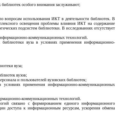
х библиотек особого внимания заслуживают;
по вопросам использования ИКТ в деятельности библиотек. В
мплексного освещения проблемы влияния ИКТ на содержание
гических подсистем библиотеки. В исследованиях отсутствует
нформационно-коммуникационных
технологий.
х библиотеки вуз
а в условиях применения
информационно-
иотеки вуза;
блиотек вузов;
рсонала и пользователей вузовских библиотек;
а в условиях применения
информационно-коммуникационных
формационно-коммуникационных технологий.
огий связано с
формированием единого информационного
ации доступа к информационным ресурсам, ускорения обмена