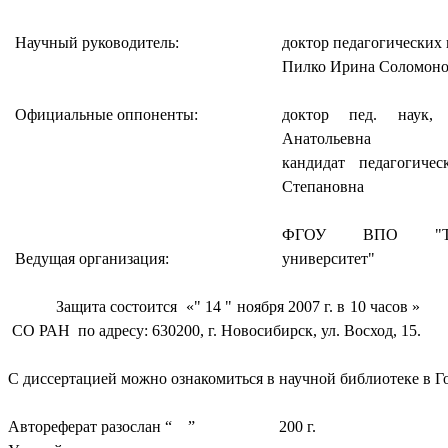
Научный руководитель:
доктор педагогических 
Пилко Ирина Соломон
Официальные оппоненты:
доктор пед. наук,
Анатольевна
кандидат педагогиче
Степановна
ФГОУ ВПО "Томс
Ведущая организация:
университет"
Защита состоится
«
" 14 " ноября 2007 г. в 10 часов
»
СО РАН
по адресу:
630200, г
. Новосибирск, ул. Восход, 15.
С диссертацией можно ознакомиться в научной библиотеке в Г
Автореферат разослан “
”
200 г
.