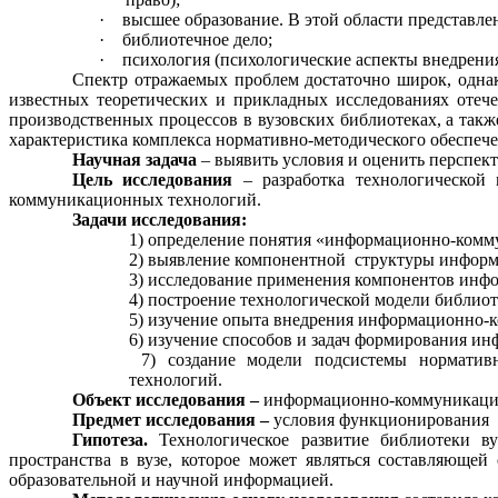
·
высшее образование. В этой области представле
·
библиотечное дело;
·
психология (психологические аспекты внедрени
Спектр отражаемых проблем достаточно широк, одна
известных теоретических и прикладных исследованиях отеч
производственных процессов в вузовских библиотеках, а так
характеристика комплекса нормативно-методического обеспеч
Научная задача
–
выявить условия и оценить перспек
Цель исследования
– разработка технологическо
коммуникационных
технологий.
Задачи исследования:
1) определение понятия «информационно-комм
2) выявление компонентной
структуры инфор
3) исследование применения компонентов инф
4) построение технологической модели библи
5) изучение
опыта внедрения информационно-
6) изучение способов и задач формирования и
7) создание модели подсистемы норматив
технологий.
Объект исследования –
информационно-коммуникац
Предмет исследования –
условия функционирования
Гипотеза.
Технологическое развитие библиотеки 
пространства в вузе, которое может являться составляюще
образовательной и научной информацией.