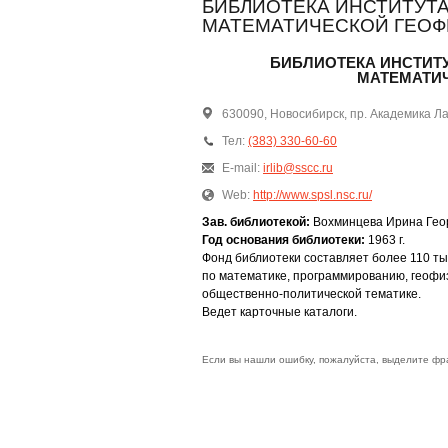
БИБЛИОТЕКА ИНСТИТУТ
МАТЕМАТИЧЕСКОЙ ГЕОФ
БИБЛИОТЕКА ИНСТИТ
МАТЕМАТИЧ
630090, Новосибирск, пр. Академика Ла
Тел:
(383) 330-60-60
E-mail:
irlib@sscc.ru
Web:
http://www.spsl.nsc.ru/
Зав. библиотекой:
Вохминцева Ирина Гео
Год основания библиотеки:
1963 г.
Фонд библиотеки составляет более 110 тыс
по математике, программированию, геофиз
общественно-политической тематике.
Ведет карточные каталоги.
Если вы нашли ошибку, пожалуйста, выделите фр