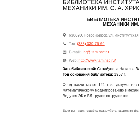
БИБЛИОТЕКА ИНСТИТУТ
МЕХАНИКИ ИМ. С. А. ХР
БИБЛИОТЕКА ИНСТИТ
МЕХАНИКИ ИМ.
630090, Новосибирск, ул. Институтская,
Тел:
(383) 330-76-69
E-mail:
libr@itam.nsc.ru
Web:
http://www.itam.nsc.ru/
Зав. библиотекой:
Столбунова Наталья В
Год основания библиотеки:
1957 г.
Фонд насчитывает 121 тыс. документов 
математическому моделированию в механ
Ведутся ЭК и БД трудов сотрудников.
Если вы нашли ошибку, пожалуйста, выделите фр