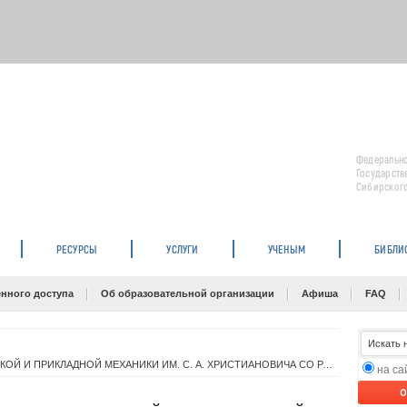
Федерально
Государств
Сибирского
РЕСУРСЫ
УСЛУГИ
УЧЕНЫМ
БИБЛИ
нного доступа
Об образовательной организации
Афиша
FAQ
БИБЛИОТЕКА ИНСТИТУТА ТЕОРЕТИЧЕСКОЙ И ПРИКЛАДНОЙ МЕХАНИКИ ИМ. С. А. ХРИСТИАНОВИЧА СО РАН
на с
O