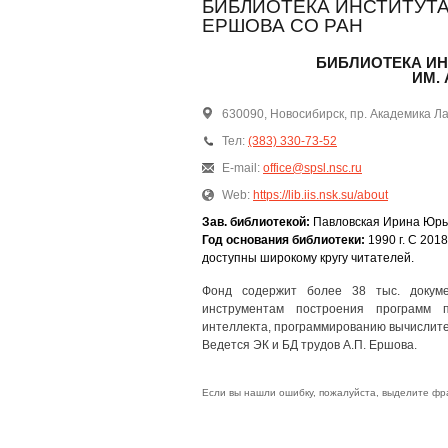
БИБЛИОТЕКА ИНСТИТУТА
ЕРШОВА СО РАН
БИБЛИОТЕКА ИН
ИМ. 
630090, Новосибирск, пр. Академика Ла
Тел:
(383) 330-73-52
E-mail:
office@spsl.nsc.ru
Web:
https://lib.iis.nsk.su/about
Зав. библиотекой:
Павловская Ирина Юрь
Год основания библиотеки:
1990 г. С 201
доступны широкому кругу читателей.
Фонд содержит более 38 тыс. докуме
инструментам построения программ п
интеллекта, программированию вычислител
Ведется ЭК и БД трудов А.П. Ершова.
Если вы нашли ошибку, пожалуйста, выделите фр