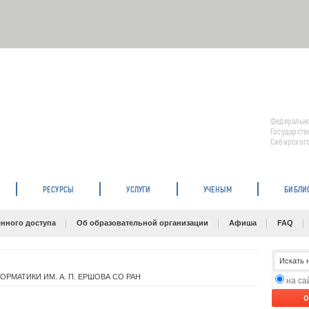
Федерально
Государств
Сибирского
РЕСУРСЫ
УСЛУГИ
УЧЕНЫМ
БИБЛИ
нного доступа
Об образовательной организации
Афиша
FAQ
РМАТИКИ ИМ. А. П. ЕРШОВА СО РАН
на с
O