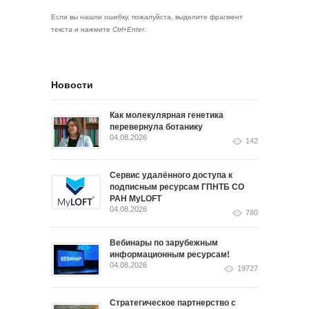
Если вы нашли ошибку, пожалуйста, выделите фрагмент
текста и нажмите
Ctrl+Enter
.
Новости
Как молекулярная генетика
перевернула ботанику
04.08.2026
142
Сервис удалённого доступа к
подписным ресурсам ГПНТБ СО
РАН MyLOFT
04.08.2026
780
Вебинары по зарубежным
информационным ресурсам!
04.08.2026
19727
Стратегическое партнерство с