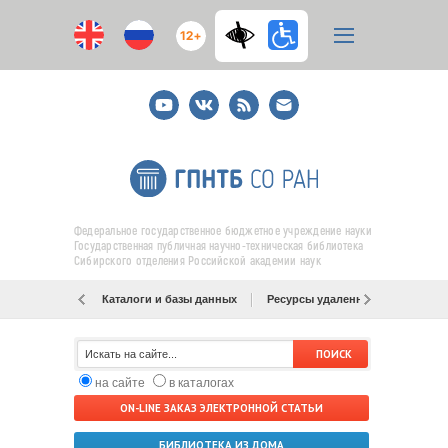
12+
Youtube
ВКонтакте
RSS
E-
mail
подписка
Федеральное государственное бюджетное учреждение науки
Государственная публичная научно-техническая библиотека
Сибирского отделения Российской академии наук
Каталоги и базы данных
Ресурсы удаленного доступа
на сайте
в каталогах
ON-LINE ЗАКАЗ ЭЛЕКТРОННОЙ СТАТЬИ
БИБЛИОТЕКА ИЗ ДОМА