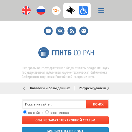
12+
Youtube
ВКонтакте
RSS
E-
mail
подписка
Федеральное государственное бюджетное учреждение науки
Государственная публичная научно-техническая библиотека
Сибирского отделения Российской академии наук
Каталоги и базы данных
Ресурсы удаленного доступа
на сайте
в каталогах
ON-LINE ЗАКАЗ ЭЛЕКТРОННОЙ СТАТЬИ
БИБЛИОТЕКА ИЗ ДОМА