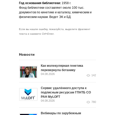
Год основания библиотеки:
1958 г.
Фонд библиотеки составляет около 100 тыс.
документов по кинетике и катализу, химическим и
физическим наукам. Ведет ЭК и БД.
Если вы нашли ошибку, пожалуйста, выделите фрагмент
текста и нажмите
Ctrl+Enter
.
Новости
Как молекулярная генетика
перевернула ботанику
04.08.2026
142
Сервис удалённого доступа к
подписным ресурсам ГПНТБ СО
РАН MyLOFT
04.08.2026
780
Вебинары по зарубежным